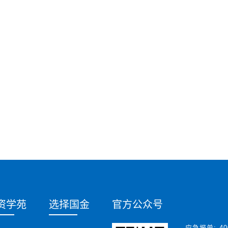
资学苑
选择国金
官方公众号
应急报单:
40