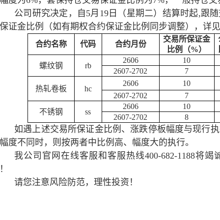
幅度为6%，套保持仓交易保证金比例为7%，一般持仓交
公司研究决定，自5月19日（星期二）结算时起,跟
保证金比例（如有期权合约保证金比例同步调整），详
交易所保证金
合约名称
代码
合约月份
比例（%）
2606
10
螺纹钢
rb
2607-2702
7
2606
10
热轧卷板
hc
2607-2702
7
2606
10
不锈钢
ss
2607-2702
8
如遇上述交易所保证金比例、涨跌停板幅度与现行执
幅度不同时，则按两者中比例高、幅度大的执行。
我公司官网在线客服和客服热线400-682-1188
！
请您注意风险防范，理性投资！