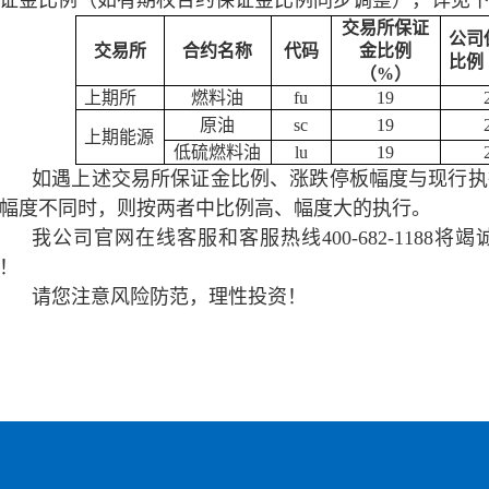
证金比例（如有期权合约保证金比例同步调整），详见
交易所保证
公司
交易所
合约名称
代码
金比例
比例
（%）
上期所
燃料油
fu
19
原油
sc
19
上期能源
低硫燃料油
lu
19
如遇上述交易所保证金比例、涨跌停板幅度与现行执
幅度不同时，则按两者中比例高、幅度大的执行。
我公司官网在线客服和客服热线400-682-1188
！
请您注意风险防范，理性投资！