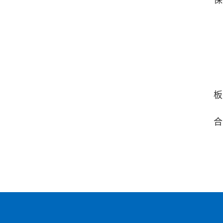
保
板
合