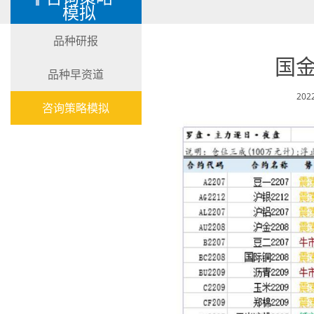
模拟
品种研报
国金
品种早资道
202
咨询策略模拟