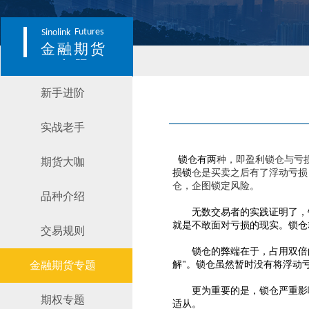
Futures
Sinolink
金融期货
专题
新手进阶
实战老手
锁仓有两
种，即盈利锁仓与亏
期货大咖
损锁
仓是买卖之后有了浮动亏损
仓，企图锁定风险。
品种介绍
无数交易者的实践证明了，
就是不敢面对亏损的现实。锁仓
交易规则
锁仓的弊端在于，占用双倍
金融期货专题
解"。锁仓虽然暂时没有将浮动
更为重要的是，锁仓严重影
期权专题
适从。