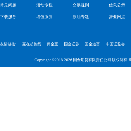
常见问题
活动专栏
交易规则
信息公示
下载服务
增值服务
原油专题
营业网点
友情链接:
赢在起跑线
佣金宝
国金证券
国金道富
中国证监会
Copyright ©2018-2026 国金期货有限责任公司 版权所有
蜀