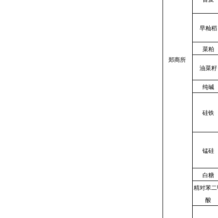
早籼稻
菜粕
郑商所
油菜籽
纯碱
硅铁
锰硅
白糖
精对苯二
酸