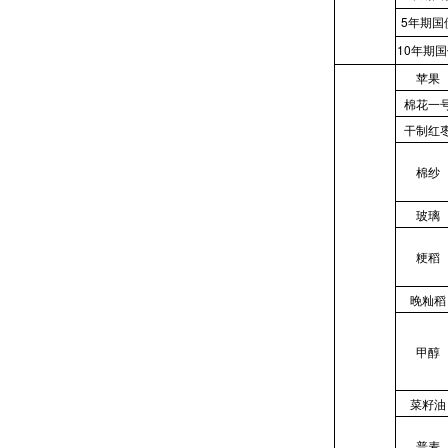
5
年期国
10
年期国
苹果
棉花一
干制红
棉纱
玻璃
粳稻
晚籼稻
甲醇
菜籽油
普麦