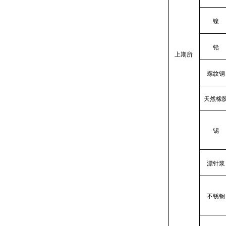
镍
铅
上期所
螺纹钢
天然橡
锡
漂针浆
不锈钢