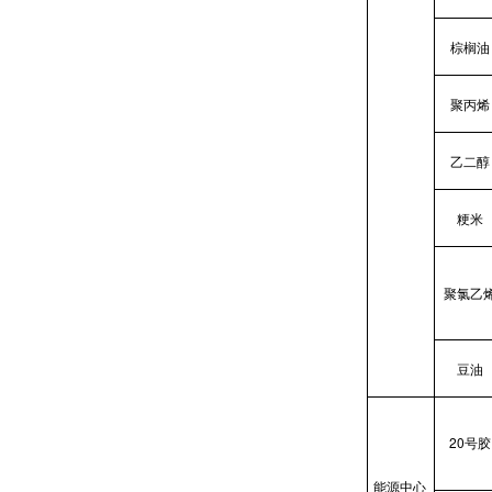
棕榈油
聚丙烯
乙二醇
粳米
聚氯乙
豆油
20
号胶
能源中心