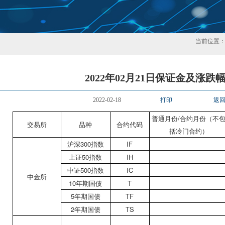
当前位置
2022年02月21日保证金及涨跌
2022-02-18
打印
返
普通月份/合约月份（不
交易所
品种
合约代码
括冷门合约）
沪深300指数
IF
上证50指数
IH
中证500指数
IC
中金所
10年期国债
T
5年期国债
TF
2年期国债
TS