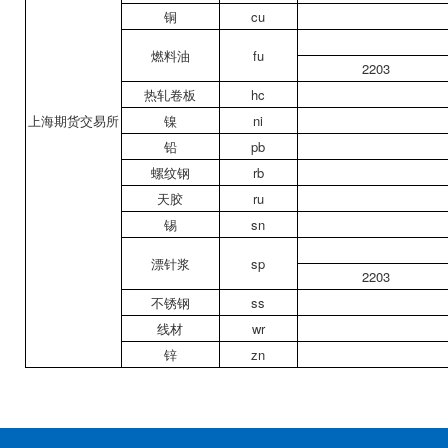
铜
cu
燃料油
fu
2203
热轧卷板
hc
上海期货交易所
镍
ni
铅
pb
螺纹钢
rb
天胶
ru
锡
sn
漂针浆
sp
2203
不锈钢
ss
线材
wr
锌
zn