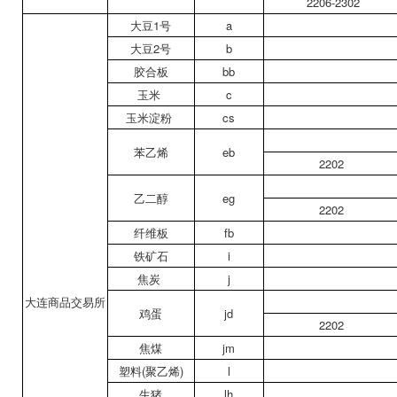
2206-2302
大豆1号
a
大豆2号
b
胶合板
bb
玉米
c
玉米淀粉
cs
苯乙烯
eb
2202
乙二醇
eg
2202
纤维板
fb
铁矿石
i
焦炭
j
大连商品交易所
鸡蛋
jd
2202
焦煤
jm
塑料(聚乙烯)
l
生猪
lh