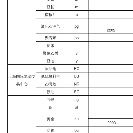
豆粕
m
棕榈油
p
液化石油气
pg
2202
聚丙烯
pp
粳米
rr
聚氯乙烯
v
豆油
y
国际铜
BC
上海国际能源交
低硫燃料油
LU
易中心
20号胶
NR
原油
SC
白银
ag
铝
al
黄金
au
2203
沥青
bu