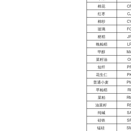
棉花
C
红枣
C
棉纱
C
玻璃
F
粳稻
J
晚籼稻
L
甲醇
M
菜籽油
O
短纤
P
花生仁
P
普通小麦
P
早籼稻
R
菜粕
R
油菜籽
R
纯碱
S
硅铁
S
锰硅
S