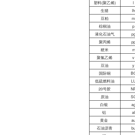
塑料(聚乙烯)
l
生猪
lh
豆粕
棕榈油
p
液化石油气
p
聚丙烯
p
粳米
rr
聚氯乙烯
v
豆油
y
国际铜
B
低硫燃料油
L
20号胶
N
原油
S
白银
a
铝
al
黄金
a
石油沥青
b