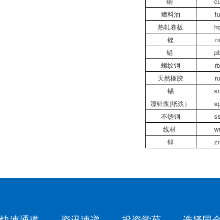
铜
c
燃料油
f
热轧卷板
h
镍
ni
铅
p
螺纹钢
r
天然橡胶
r
锡
s
漂针浆(纸浆）
s
不锈钢
s
线材
w
锌
z