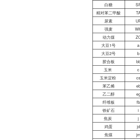
白糖
S
精对苯二甲酸
T
尿素
U
强麦
W
动力煤
Z
大豆1号
a
大豆2号
b
胶合板
b
玉米
c
玉米淀粉
c
苯乙烯
e
乙二醇
e
纤维板
f
铁矿石
i
焦炭
j
鸡蛋
jd
焦煤
j