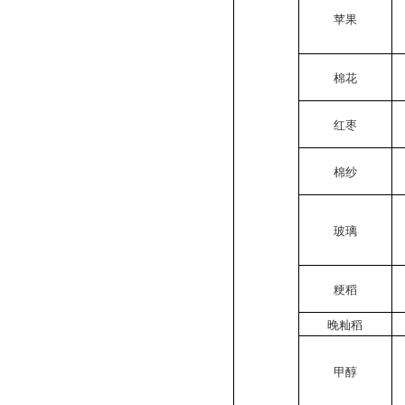
苹果
棉花
红枣
棉纱
玻璃
粳稻
晚籼稻
甲醇