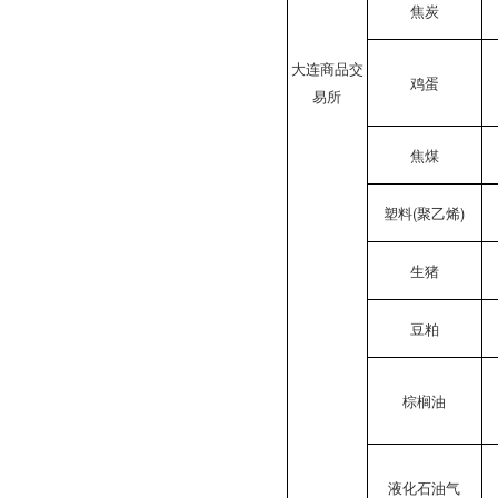
焦炭
大连商品交
鸡蛋
易所
焦煤
塑料(聚乙烯)
生猪
豆粕
棕榈油
液化石油气