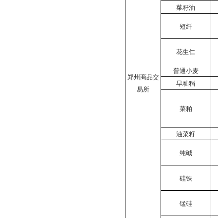
菜籽油
短纤
花生仁
普通小麦
郑州商品交
早籼稻
易所
菜粕
油菜籽
纯碱
硅铁
锰硅