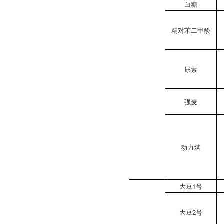
白糖
精对苯二甲酸
尿素
强麦
动力煤
大豆1号
大豆2号