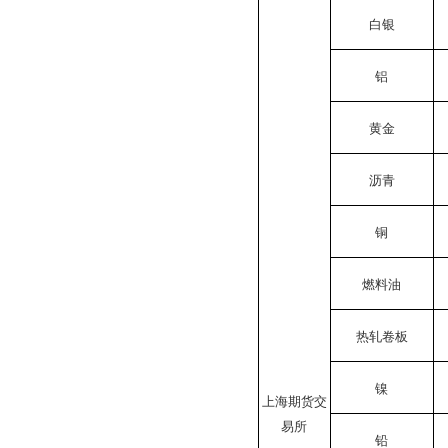
白银
铝
黄金
沥青
铜
燃料油
热轧卷板
镍
上海期货交
易所
铅