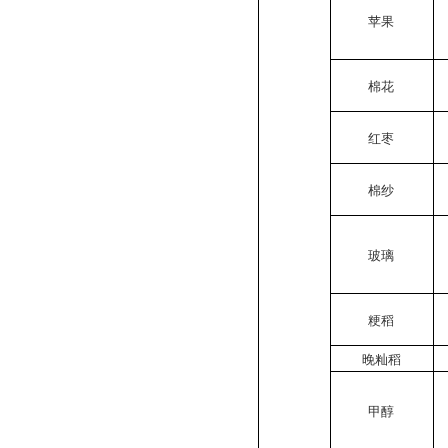
苹果
棉花
红枣
棉纱
玻璃
粳稻
晚籼稻
甲醇