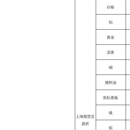
白银
铝
黄金
沥青
铜
燃料油
热轧卷板
镍
上海期货交
易所
铅