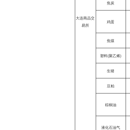
焦炭
大连商品交
鸡蛋
易所
焦煤
塑料(聚乙烯)
生猪
豆粕
棕榈油
液化石油气