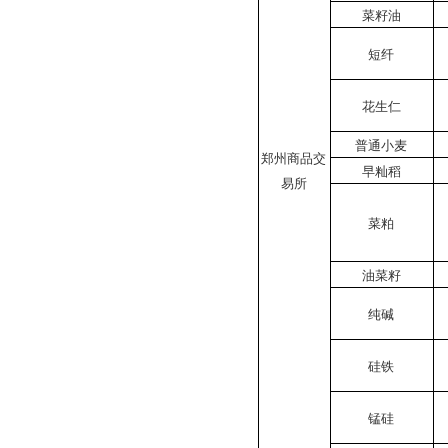
菜籽油
短纤
花生仁
普通小麦
郑州商品交
早籼稻
易所
菜粕
油菜籽
纯碱
硅铁
锰硅