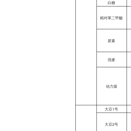
白糖
精对苯二甲酸
尿素
强麦
动力煤
大豆1号
大豆2号