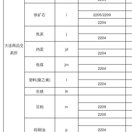
铁矿石
i
2205/2209
2204
焦炭
j
2204
大连商品交
鸡蛋
jd
易所
2204
焦煤
jm
2204
塑料(聚乙烯)
l
2204
生猪
lh
豆粕
m
2209
2205
棕榈油
p
2204