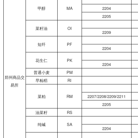
甲醇
MA
2204
2205
菜籽油
OI
2209
短纤
PF
2204
花生仁
PK
2204
普通小麦
PM
郑州商品交
早籼稻
RI
易所
菜粕
RM
2207/2208/2209/2211
2205
油菜籽
RS
纯碱
SA
2204