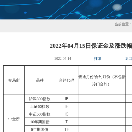
当前位置
2022年04月15日保证金及涨跌
2022-04-14
打印
返
普通月份/合约月份（不包括
交易所
品种
合约代码
冷门合约）
沪深300指数
IF
上证50指数
IH
中证500指数
IC
中金所
10年期国债
T
5年期国债
TF