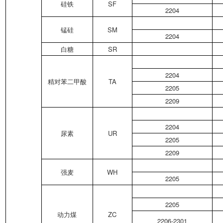
硅铁
SF
2204
锰硅
SM
2204
白糖
SR
2204
精对苯二甲酸
TA
2205
2209
2204
尿素
UR
2205
2209
强麦
WH
2205
2205
动力煤
ZC
2206-2301