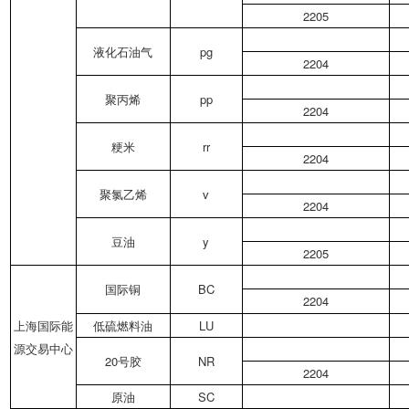
2205
液化石油气
pg
2204
聚丙烯
pp
2204
粳米
rr
2204
聚氯乙烯
v
2204
豆油
y
2205
国际铜
BC
2204
上海国际能
低硫燃料油
LU
源交易中心
20号胶
NR
2204
原油
SC