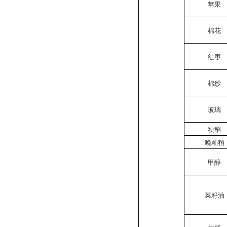
苹果
棉花
红枣
棉纱
玻璃
粳稻
晚籼稻
甲醇
菜籽油