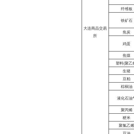
纤维板
铁矿石
大连商品交易
焦炭
所
鸡蛋
焦煤
塑料(聚乙
生猪
豆粕
棕榈油
液化石油
聚丙烯
粳米
聚氯乙
豆油