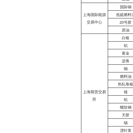
国际铜
上海国际能源
低硫燃料
交易中心
20号胶
原油
白银
铝
黄金
沥青
铜
燃料油
热轧卷
上海期货交易
镍
所
铅
螺纹钢
天胶
锡
漂针浆