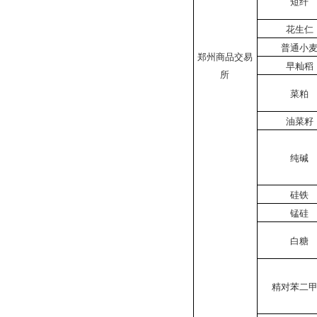
短纤
花生仁
普通小
郑州商品交易
早籼稻
所
菜粕
油菜籽
纯碱
硅铁
锰硅
白糖
精对苯二