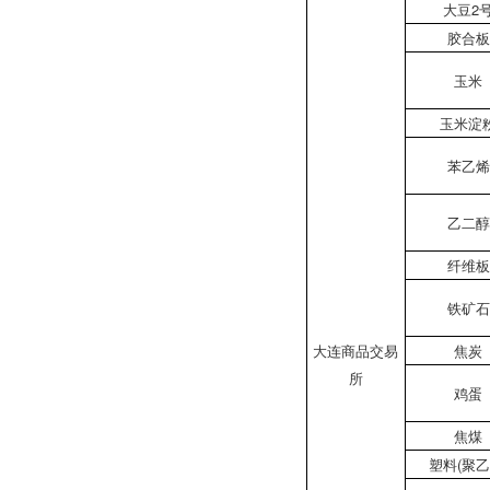
大豆2
胶合板
玉米
玉米淀
苯乙烯
乙二醇
纤维板
铁矿石
大连商品交易
焦炭
所
鸡蛋
焦煤
塑料(聚乙