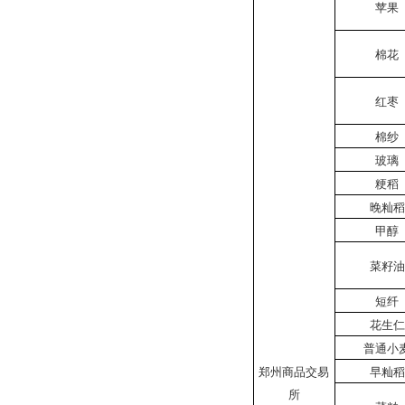
苹果
棉花
红枣
棉纱
玻璃
粳稻
晚籼稻
甲醇
菜籽油
短纤
花生仁
普通小
郑州商品交易
早籼稻
所