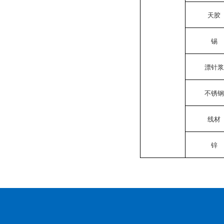
天胶
锡
漂针浆
不锈钢
线材
锌