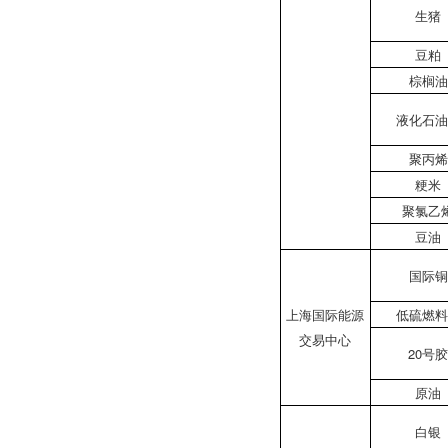
生猪
豆粕
棕榈油
液化石油
聚丙烯
粳米
聚氯乙
豆油
国际铜
上海国际能源
低硫燃料
交易中心
20号
原油
白银