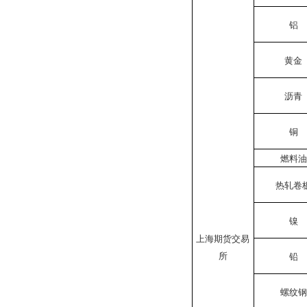
铝
黄金
沥青
铜
燃料油
热轧卷
镍
上海期货交易
所
铅
螺纹钢