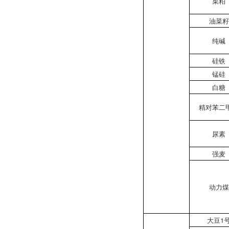
菜粕
油菜籽
纯碱
硅铁
锰硅
白糖
精对苯二
尿素
强麦
动力煤
大豆1