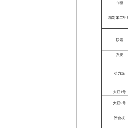
白糖
精对苯二甲
尿素
强麦
动力煤
大豆1号
大豆2号
胶合板