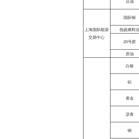
豆油
国际铜
上海国际能源
低硫燃料
交易中心
20号胶
原油
白银
铝
黄金
沥青
铜