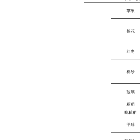
苹果
棉花
红枣
棉纱
玻璃
粳稻
晚籼稻
甲醇