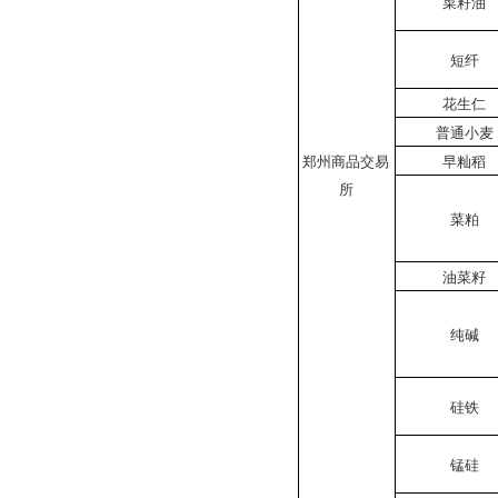
菜籽油
短纤
花生仁
普通小麦
郑州商品交易
早籼稻
所
菜粕
油菜籽
纯碱
硅铁
锰硅