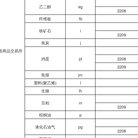
乙二醇
eg
2208
纤维板
fb
铁矿石
i
2209
焦炭
j
连商品交易所
鸡蛋
jd
2208
2209
焦煤
jm
塑料(聚乙烯)
l
生猪
lh
豆粕
m
2209
棕榈油
p
液化石油气
pg
2208