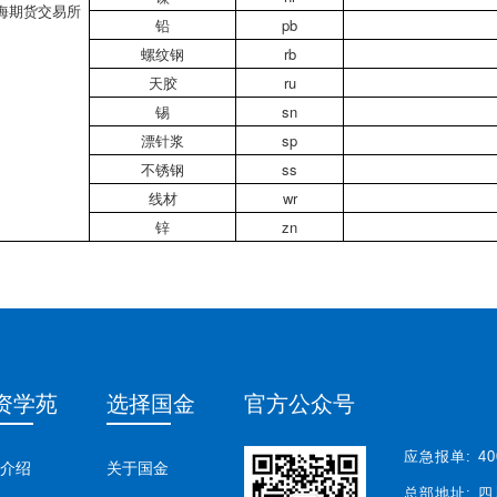
海期货交易所
铅
pb
螺纹钢
rb
天胶
ru
锡
sn
漂针浆
sp
不锈钢
ss
线材
wr
锌
zn
资学苑
选择国金
官方公众号
应急报单:
40
介绍
关于国金
总部地址:
四