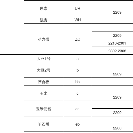
尿素
UR
2209
强麦
WH
2209
动力煤
ZC
2210-2301
2302-2308
大豆1号
a
大豆2号
b
2209
胶合板
bb
玉米
c
2209
玉米淀粉
cs
2209
苯乙烯
eb
2208