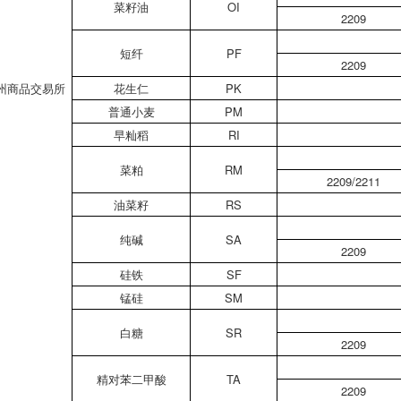
菜籽油
OI
2209
短纤
PF
2209
州商品交易所
花生仁
PK
普通小麦
PM
早籼稻
RI
菜粕
RM
2209/2211
油菜籽
RS
纯碱
SA
2209
硅铁
SF
锰硅
SM
白糖
SR
2209
精对苯二甲酸
TA
2209