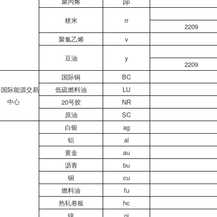
聚丙烯
pp
粳米
rr
2209
聚氯乙烯
v
豆油
y
2209
国际铜
BC
海国际能源交易
低硫燃料油
LU
中心
20号胶
NR
原油
SC
白银
ag
铝
al
黄金
au
沥青
bu
铜
cu
燃料油
fu
热轧卷板
hc
镍
ni