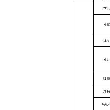
苹果
棉花
红枣
棉纱
玻璃
粳稻
晚籼