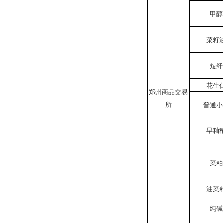
甲醇
菜籽
短纤
花生
郑州商品交易
所
普通小
早籼
菜粕
油菜
纯碱