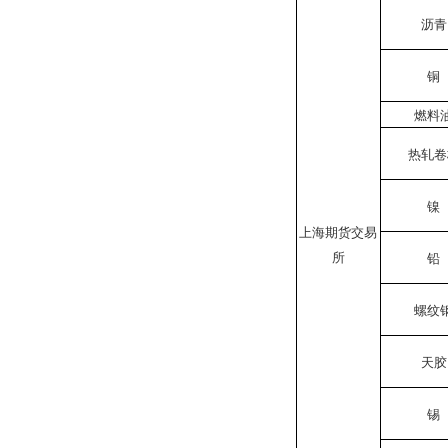
沥青
铜
燃料
热轧卷
镍
上海期货交易
所
铅
螺纹
天胶
锡