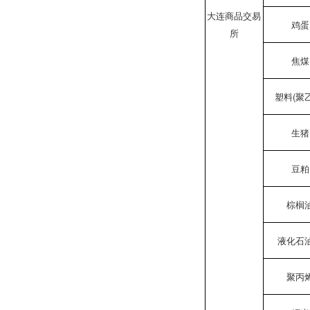
大连商品交易
鸡蛋
所
焦煤
塑料(聚
生猪
豆粕
棕榈
液化石
聚丙