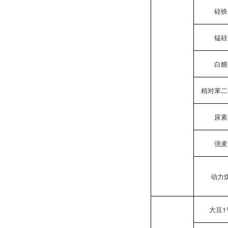
硅铁
锰硅
白糖
精对苯二
尿素
强麦
动力
大豆1