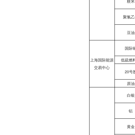
粳米
聚氯乙
豆油
国际
上海国际能源
低硫燃
交易中心
20号
原油
白银
铝
黄金