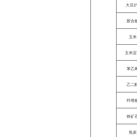
大豆2
胶合
玉米
玉米淀
苯乙
乙二
纤维
铁矿
焦炭