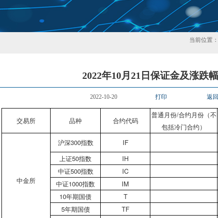
当前位置
2022年10月21日保证金及涨跌
2022-10-20
打印
返
普通月份
/合约月份（不
交易所
品种
合约代码
包括冷门合约）
沪深
300指数
IF
上证
50指数
IH
中证
500指数
IC
中金所
中证
1000指数
IM
10
年期国债
T
5
年期国债
TF