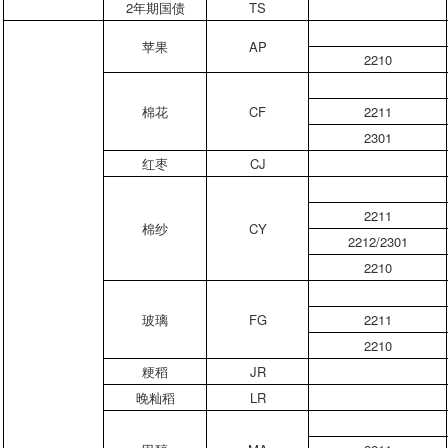
2
年期国债
TS
苹果
AP
2210
棉花
CF
2211
2301
红枣
CJ
2211
棉纱
CY
2212/2301
2210
玻璃
FG
2211
2210
粳稻
JR
晚籼稻
LR