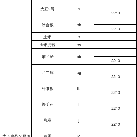
大豆
2号
b
2210
胶合板
bb
2210
玉米
c
玉米淀粉
cs
苯乙烯
eb
2210
乙二醇
eg
2210
纤维板
fb
2210
铁矿石
i
2210
焦炭
j
2210
大连商品交易所
鸡蛋
jd