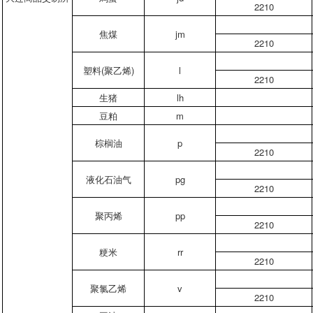
2210
焦煤
jm
2210
塑料
(聚乙烯)
l
2210
生猪
lh
豆粕
m
棕榈油
p
2210
液化石油气
pg
2210
聚丙烯
pp
2210
粳米
rr
2210
聚氯乙烯
v
2210