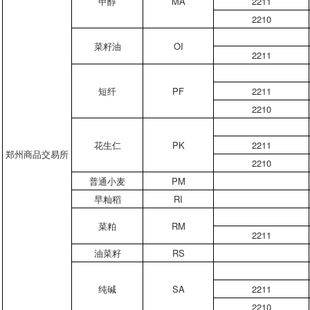
甲醇
MA
2211
2210
菜籽油
OI
2211
短纤
PF
2211
2210
花生仁
PK
2211
郑州商品交易所
2210
普通小麦
PM
早籼稻
RI
菜粕
RM
2211
油菜籽
RS
纯碱
SA
2211
2210