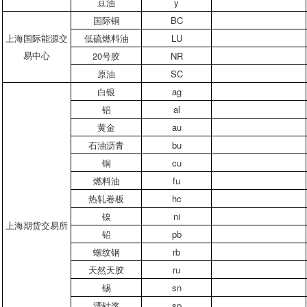
豆油
y
国际铜
BC
上海国际能源交
低硫燃料油
LU
易中心
20号胶
NR
原油
SC
白银
ag
铝
al
黄金
au
石油沥青
bu
铜
cu
燃料油
fu
热轧卷板
hc
镍
ni
上海期货交易所
铅
pb
螺纹钢
rb
天然天胶
ru
锡
sn
漂针浆
sp