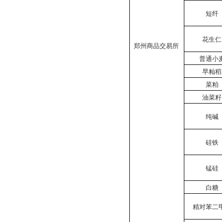
短纤
花生仁
郑州商品交易所
普通小
早籼稻
菜粕
油菜籽
纯碱
硅铁
锰硅
白糖
精对苯二