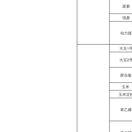
尿素
强麦
动力煤
大豆1
大豆2
胶合板
玉米
玉米淀
苯乙烯