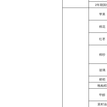
2年期国
苹果
棉花
红枣
棉纱
玻璃
粳稻
晚籼稻
甲醇
菜籽油