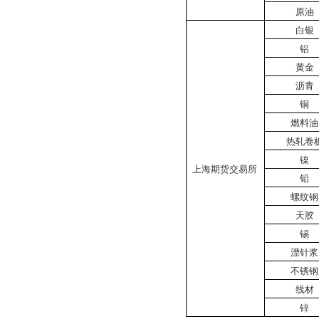
原油
白银
铝
黄金
沥青
铜
燃料油
热轧卷
镍
上海期货交易所
铅
螺纹钢
天胶
锡
漂针浆
不锈钢
线材
锌