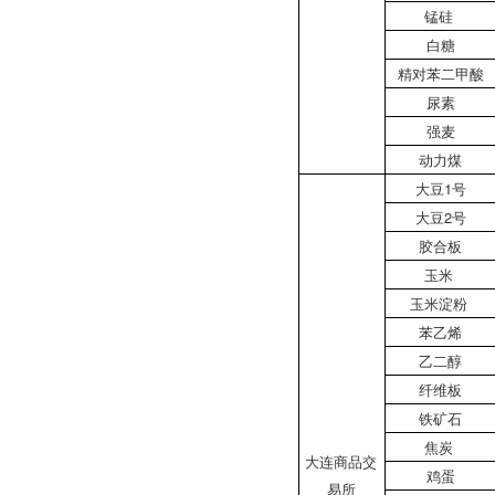
锰硅
白糖
精对苯二甲酸
尿素
强麦
动力煤
大豆1号
大豆2号
胶合板
玉米
玉米淀粉
苯乙烯
乙二醇
纤维板
铁矿石
焦炭
大连商品交
鸡蛋
易所