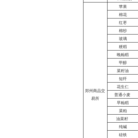
苹果
棉花
红枣
棉纱
玻璃
粳稻
晚籼稻
甲醇
菜籽油
短纤
花生仁
郑州商品交
普通小麦
易所
早籼稻
菜粕
油菜籽
纯碱
硅铁