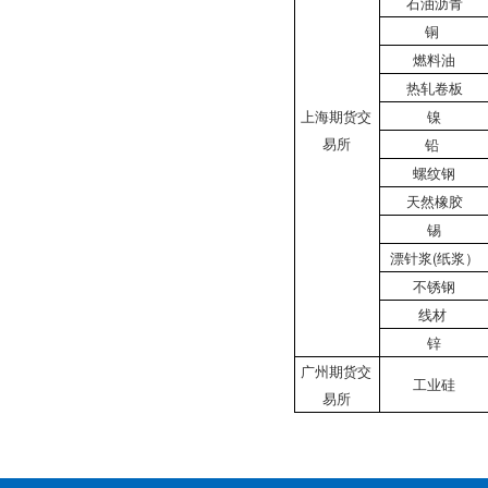
石油沥青
铜
燃料油
热轧卷板
上海期货交
镍
易所
铅
螺纹钢
天然橡胶
锡
漂针浆(纸浆）
不锈钢
线材
锌
广州期货交
工业硅
易所