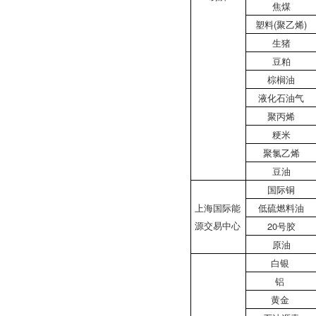
焦煤
塑料(聚乙烯)
生猪
豆粕
棕榈油
液化石油气
聚丙烯
粳米
聚氯乙烯
豆油
国际铜
上海国际能
低硫燃料油
源交易中心
20号胶
原油
白银
铝
黄金