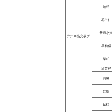
短纤
花生仁
普通小
郑州商品交易所
早籼稻
菜粕
油菜籽
纯碱
硅铁
锰硅