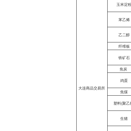
玉米淀
苯乙烯
乙二醇
纤维板
铁矿石
焦炭
鸡蛋
大连商品交易所
焦煤
塑料(聚乙
生猪