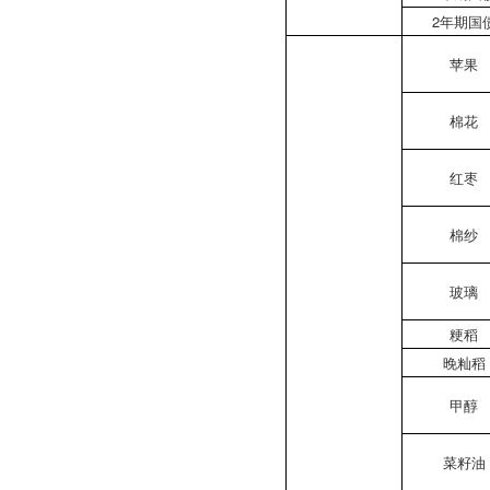
2年期国
苹果
棉花
红枣
棉纱
玻璃
粳稻
晚籼稻
甲醇
菜籽油