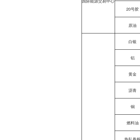
国际能源交易中心
20号胶
原油
白银
铝
黄金
沥青
铜
燃料油
热轧卷