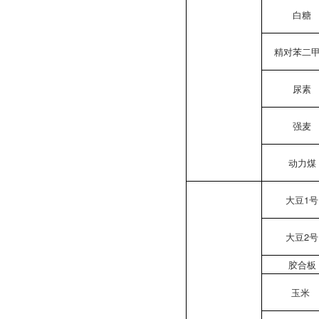
白糖
精对苯二
尿素
强麦
动力煤
大豆1号
大豆2号
胶合板
玉米