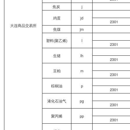
焦炭
j
鸡蛋
jd
2301
大连商品交易所
焦煤
jm
塑料(聚乙烯)
l
2301
生猪
lh
2301
豆粕
m
2301
棕榈油
p
2301
液化石油气
pg
2301
聚丙烯
pp
2301