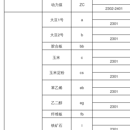
动力煤
ZC
2302-2401
大豆1号
a
2301
大豆2号
b
2301
胶合板
bb
玉米
c
2301
玉米淀粉
cs
2301
苯乙烯
eb
2301
乙二醇
eg
2301
纤维板
fb
铁矿石
i
2301