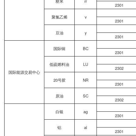
粳米
rr
2301
聚氯乙烯
v
2301
豆油
y
2301
国际铜
BC
2301
低硫燃料油
LU
2302
国际能源交易中心
20号胶
NR
2301
原油
SC
2302
白银
ag
2301
铝
al
2301