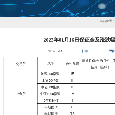
当前位置
2023年01月16日保证金及涨跌
2023-01-13
打印
返
普通月份/合约月份（
交易所
品种
合约代码
括冷门合约）
沪深300指数
IF
上证50指数
IH
中证500指数
IC
中金所
中证1000指数
IM
10年期国债
T
5年期国债
TF
2年期国债
TS