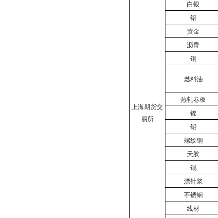
白银
铝
黄金
沥青
铜
燃料油
热轧卷板
上海期货交
镍
易所
铅
螺纹钢
天胶
锡
漂针浆
不锈钢
线材