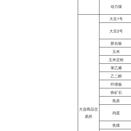
动力煤
大豆1号
大豆2号
胶合板
玉米
玉米淀粉
苯乙烯
乙二醇
纤维板
铁矿石
焦炭
大连商品交
鸡蛋
易所
焦煤