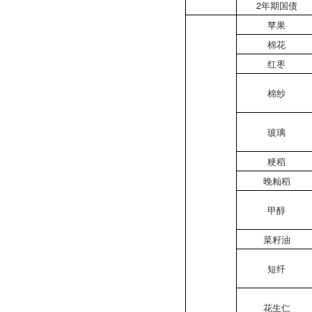
2年期国债
苹果
棉花
红枣
棉纱
玻璃
粳稻
晚籼稻
甲醇
菜籽油
短纤
花生仁