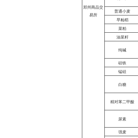
郑州商品交
普通小麦
易所
早籼稻
菜粕
油菜籽
纯碱
硅铁
锰硅
白糖
精对苯二甲酸
尿素
强麦