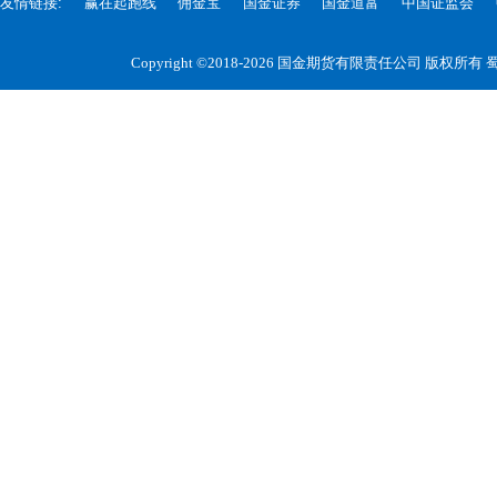
友情链接:
赢在起跑线
佣金宝
国金证券
国金道富
中国证监会
Copyright ©2018-2026 国金期货有限责任公司 版权所有
蜀