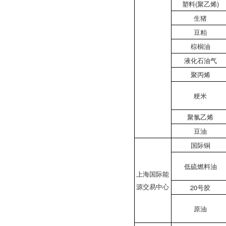
塑料(聚乙烯)
生猪
豆粕
棕榈油
液化石油气
聚丙烯
粳米
聚氯乙烯
豆油
国际铜
低硫燃料油
上海国际能
源交易中心
20号胶
原油