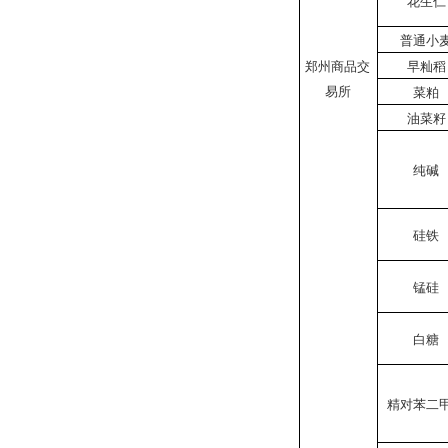
花生仁
普通小
郑州商品交
早籼稻
易所
菜粕
油菜籽
纯碱
硅铁
锰硅
白糖
精对苯二