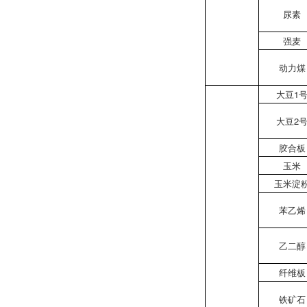
尿素
强麦
动力煤
大豆1
大豆2
胶合板
玉米
玉米淀
苯乙烯
乙二醇
纤维板
铁矿石