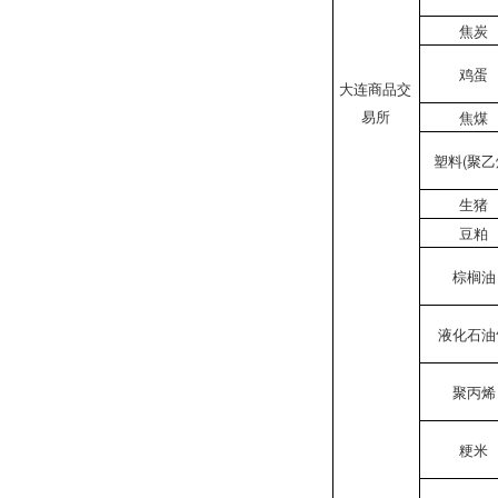
焦炭
鸡蛋
大连商品交
易所
焦煤
塑料(聚乙
生猪
豆粕
棕榈油
液化石油
聚丙烯
粳米