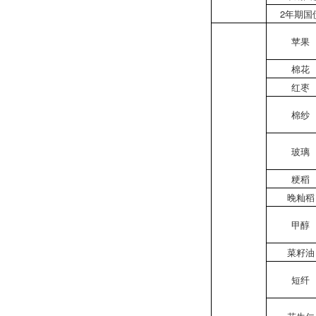
2年期国
苹果
棉花
红枣
棉纱
玻璃
粳稻
晚籼稻
甲醇
菜籽油
短纤