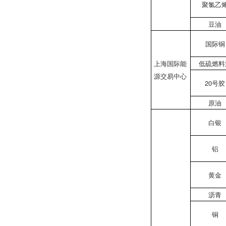
聚氯乙
豆油
国际铜
上海国际能
低硫燃料
源交易中心
20号胶
原油
白银
铝
黄金
沥青
铜