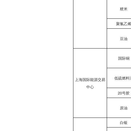
粳米
聚氯乙
豆油
国际铜
低硫燃料
上海国际能源交易
中心
20号胶
原油
白银