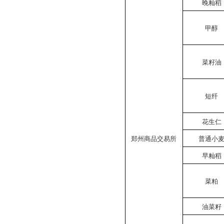
晚籼稻
甲醇
菜籽油
短纤
花生仁
郑州商品交易所
普通小
早籼稻
菜粕
油菜籽