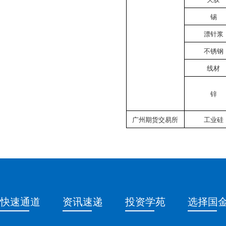
锡
漂针浆
不锈钢
线材
锌
广州期货交易所
工业硅
快速通道
资讯速递
投资学苑
选择国