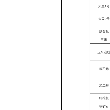
大豆1号
大豆2号
胶合板
玉米
玉米淀
苯乙烯
乙二醇
纤维板
铁矿石