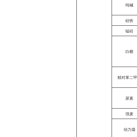
纯碱
硅铁
锰硅
白糖
精对苯二
尿素
强麦
动力煤