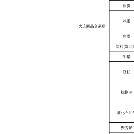
焦炭
鸡蛋
大连商品交易所
焦煤
塑料(聚乙
生猪
豆粕
棕榈油
液化石油
聚丙烯