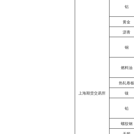
铝
黄金
沥青
铜
燃料油
热轧卷
上海期货交易所
镍
铅
螺纹钢
天胶