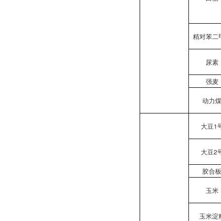
精对苯二
尿素
强麦
动力
大豆1
大豆2
胶合
玉米
玉米淀