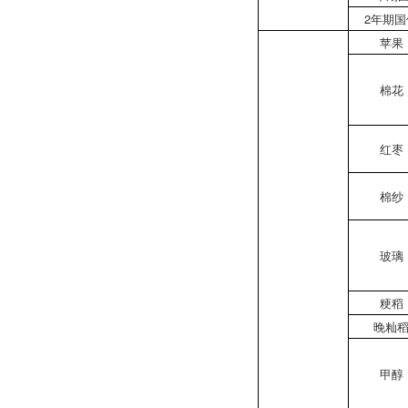
2年期国
苹果
棉花
红枣
棉纱
玻璃
粳稻
晚籼
甲醇