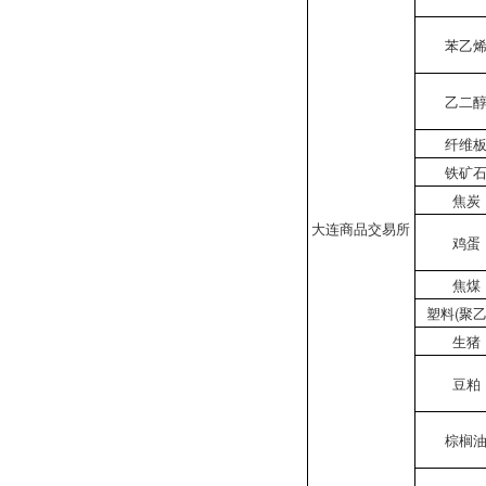
苯乙
乙二
纤维
铁矿
焦炭
大连商品交易所
鸡蛋
焦煤
塑料(聚乙
生猪
豆粕
棕榈