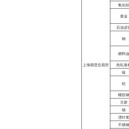
氧化
黄金
石油沥
铜
燃料
上海期货交易所
热轧卷
镍
铅
螺纹
天胶
锡
漂针
不锈