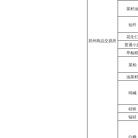
菜籽
短纤
花生
郑州商品交易所
普通小
早籼
菜粕
油菜
纯碱
硅铁
锰硅
白糖