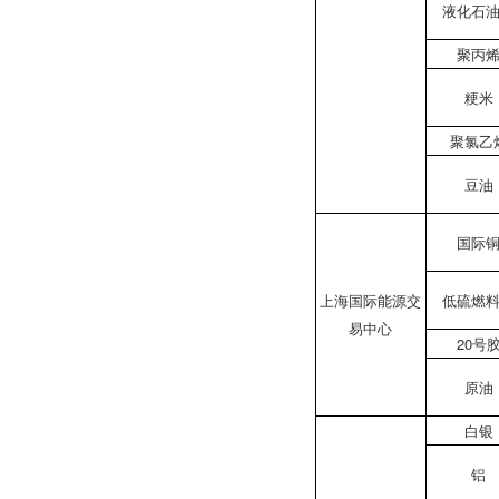
液化石
聚丙
粳米
聚氯乙
豆油
国际
上海国际能源交
低硫燃
易中心
20号
原油
白银
铝