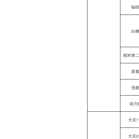
锰
白
精对苯
尿
强
动力
大豆1
大豆2