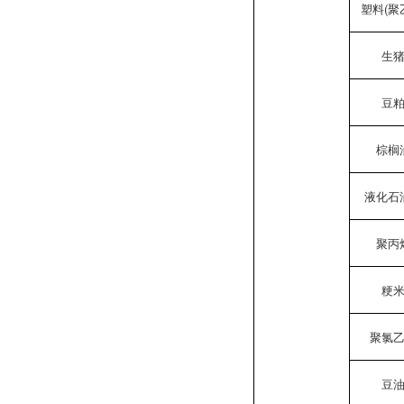
塑料(聚
生
豆
棕榈
液化石
聚丙
粳
聚氯
豆