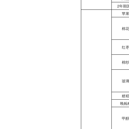
2年期
苹
棉
红
棉
玻
粳
晚籼
甲