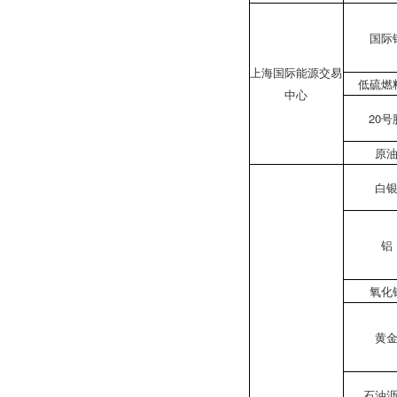
国际
上海国际能源交易
低硫燃
中心
20号
原
白
铝
氧化
黄
石油