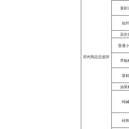
菜籽
短
花生
普通
郑州商品交易所
早籼
菜
油菜
纯
硅