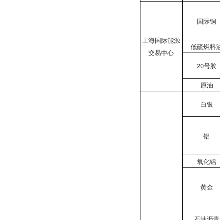
国际铜
上海国际能源
低硫燃料
交易中心
20号胶
原油
白银
铝
氧化铝
黄金
石油沥青