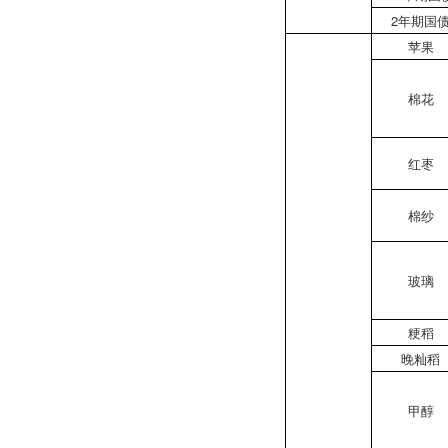
2年期国
苹果
棉花
红枣
棉纱
玻璃
粳稻
晚籼稻
甲醇