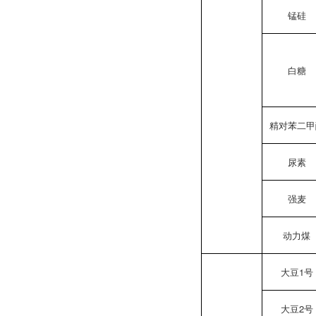
锰硅
白糖
精对苯二甲
尿素
强麦
动力煤
大豆1号
大豆2号