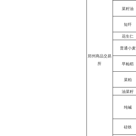
菜籽油
短纤
花生仁
普通小麦
郑州商品交易
所
早籼稻
菜粕
油菜籽
纯碱
硅铁