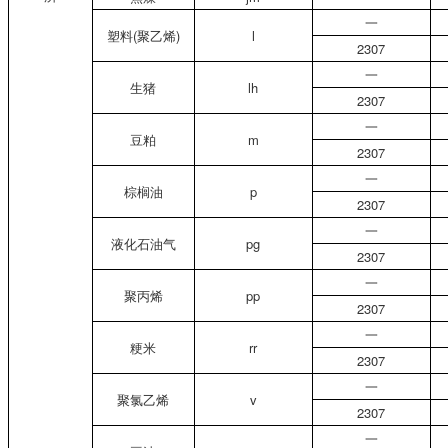
一
塑料(聚乙烯)
l
2307
一
生猪
lh
2307
一
豆粕
m
2307
一
棕榈油
p
2307
一
液化石油气
pg
2307
一
聚丙烯
pp
2307
一
粳米
rr
2307
一
聚氯乙烯
v
2307
一