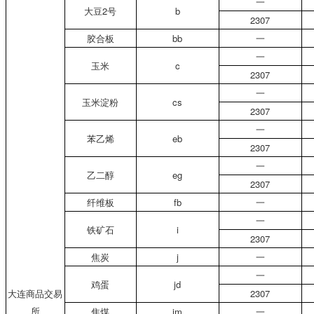
一
大豆2号
b
2307
胶合板
bb
一
一
玉米
c
2307
一
玉米淀粉
cs
2307
一
苯乙烯
eb
2307
一
乙二醇
eg
2307
纤维板
fb
一
一
铁矿石
i
2307
焦炭
j
一
一
鸡蛋
jd
大连商品交易
2307
所
焦煤
jm
一