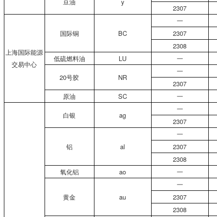
豆油
y
2307
一
国际铜
BC
2307
2308
上海国际能源
低硫燃料油
LU
一
交易中心
一
20号胶
NR
2307
原油
SC
一
一
白银
ag
2307
一
铝
al
2307
2308
氧化铝
ao
一
一
黄金
au
2307
2308