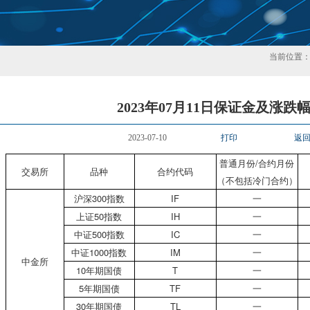
当前位置
2023年07月11日保证金及涨跌
2023-07-10
打印
返
普通月份/合约月份
交易所
品种
合约代码
（不包括冷门合约）
沪深300指数
IF
一
上证50指数
IH
一
中证500指数
IC
一
中证1000指数
IM
一
中金所
10年期国债
T
一
5年期国债
TF
一
30年期国债
TL
一