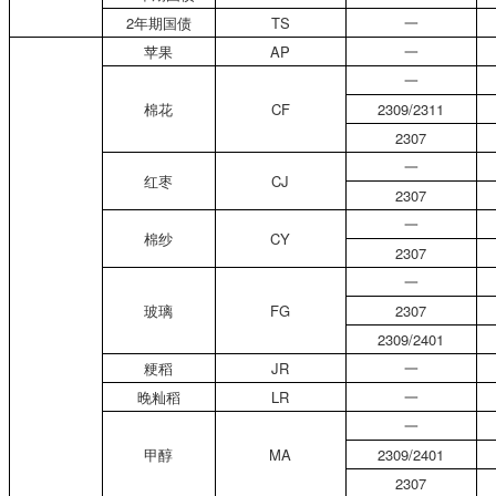
2年期国债
TS
一
苹果
AP
一
一
棉花
CF
2309/2311
2307
一
红枣
CJ
2307
一
棉纱
CY
2307
一
玻璃
FG
2307
2309/2401
粳稻
JR
一
晚籼稻
LR
一
一
甲醇
MA
2309/2401
2307