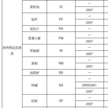
一
菜籽油
OI
2307
一
短纤
PF
2307
花生仁
PK
一
一
普通小麦
PM
2307
郑州商品交易
一
早籼稻
RI
所
2307
一
菜粕
RM
2307
油菜籽
RS
一
一
纯碱
SA
2309/2401
2307
一
硅铁
SF
2307