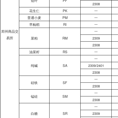
短纤
PF
2308
花生仁
PK
一
普通小麦
PM
一
早籼稻
RI
一
郑州商品交
一
易所
菜粕
RM
2309
2308
油菜籽
RS
一
一
纯碱
SA
2309/2401
2308
一
硅铁
SF
2308
一
锰硅
SM
2308
一
白糖
SR
2309