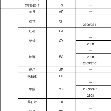
2年期国债
TS
一
苹果
AP
一
一
棉花
CF
2309/2311
红枣
CJ
一
一
棉纱
CY
2308
一
玻璃
FG
2308
2309/2401
粳稻
JR
一
晚籼稻
LR
一
一
甲醇
MA
2309/2401
2308
菜籽油
OI
一
一