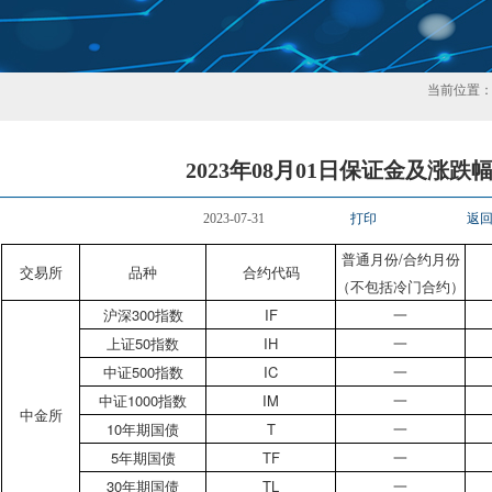
当前位置
2023年08月01日保证金及涨跌
2023-07-31
打印
返
普通月份/合约月份
交易所
品种
合约代码
（不包括冷门合约）
沪深300指数
IF
一
上证50指数
IH
一
中证500指数
IC
一
中证1000指数
IM
一
中金所
10年期国债
T
一
5年期国债
TF
一
30年期国债
TL
一