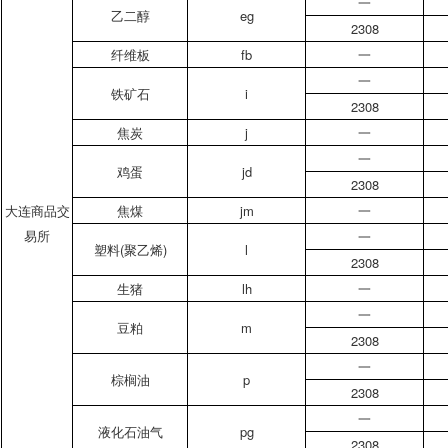
一
乙二醇
eg
2308
纤维板
fb
一
一
铁矿石
i
2308
焦炭
j
一
一
鸡蛋
jd
2308
大连商品交
焦煤
jm
一
易所
一
塑料(聚乙烯)
l
2308
生猪
lh
一
一
豆粕
m
2308
一
棕榈油
p
2308
一
液化石油气
pg
2308