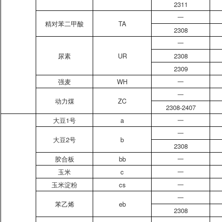
2311
一
精对苯二甲酸
TA
2308
一
尿素
UR
2308
2309
强麦
WH
一
一
动力煤
ZC
2308-2407
大豆1号
a
一
一
大豆2号
b
2308
胶合板
bb
一
玉米
c
一
玉米淀粉
cs
一
一
苯乙烯
eb
2308