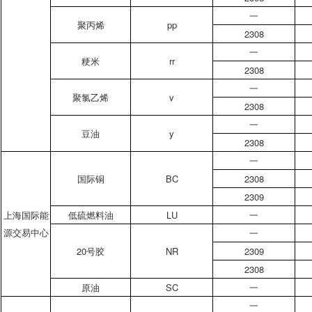
一
聚丙烯
pp
2308
一
粳米
rr
2308
一
聚氯乙烯
v
2308
一
豆油
y
2308
一
国际铜
BC
2308
2309
上海国际能
低硫燃料油
LU
一
源交易中心
一
20号胶
NR
2309
2308
原油
SC
一
一