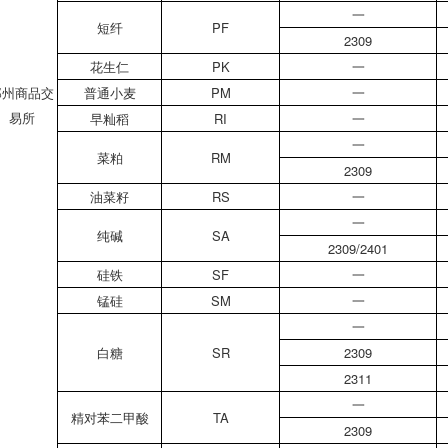
一
短纤
PF
2309
花生仁
PK
一
郑州商品交
普通小麦
PM
一
易所
早籼稻
RI
一
一
菜粕
RM
2309
油菜籽
RS
一
一
纯碱
SA
2309/2401
硅铁
SF
一
锰硅
SM
一
一
白糖
SR
2309
2311
一
精对苯二甲酸
TA
2309