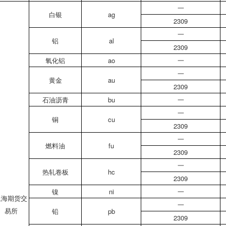
一
白银
ag
2309
一
铝
al
2309
氧化铝
ao
一
一
黄金
au
2309
石油沥青
bu
一
一
铜
cu
2309
一
燃料油
fu
2309
一
热轧卷板
hc
2309
镍
ni
一
上海期货交
一
易所
铅
pb
2309