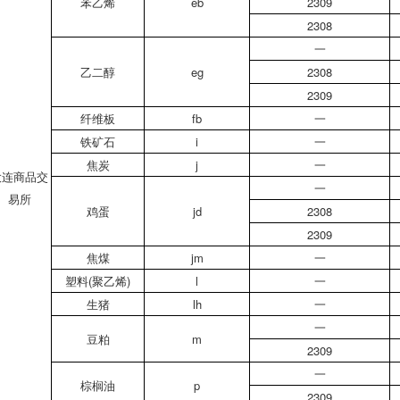
苯乙烯
eb
2309
2308
一
乙二醇
eg
2308
2309
纤维板
fb
一
铁矿石
i
一
焦炭
j
一
大连商品交
一
易所
鸡蛋
jd
2308
2309
焦煤
jm
一
塑料(聚乙烯)
l
一
生猪
lh
一
一
豆粕
m
2309
一
棕榈油
p
2309