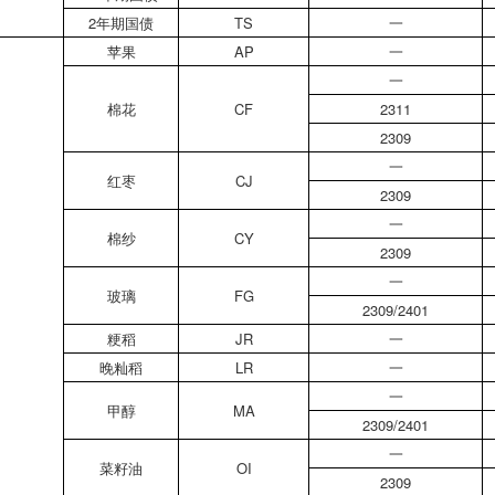
2年期国债
TS
一
苹果
AP
一
一
棉花
CF
2311
2309
一
红枣
CJ
2309
一
棉纱
CY
2309
一
玻璃
FG
2309/2401
粳稻
JR
一
晚籼稻
LR
一
一
甲醇
MA
2309/2401
一
菜籽油
OI
2309