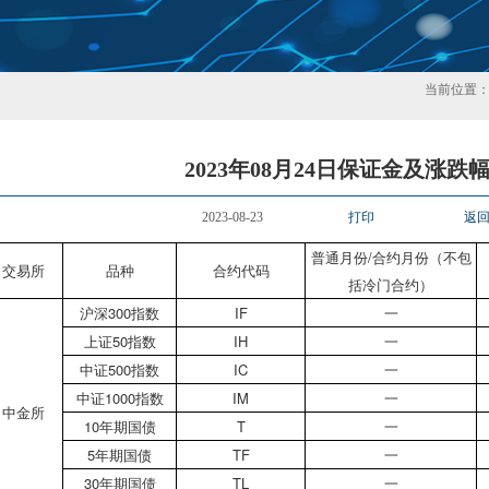
当前位置
2023年08月24日保证金及涨跌
2023-08-23
打印
返
普通月份/合约月份（不包
交易所
品种
合约代码
括冷门合约）
沪深300指数
IF
一
上证50指数
IH
一
中证500指数
IC
一
中证1000指数
IM
一
中金所
10年期国债
T
一
5年期国债
TF
一
30年期国债
TL
一