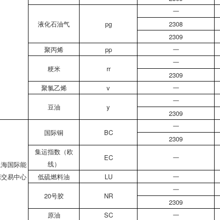
一
液化石油气
pg
2308
2309
聚丙烯
pp
一
一
粳米
rr
2309
聚氯乙烯
v
一
一
豆油
y
2309
一
国际铜
BC
2309
集运指数（欧
EC
一
线）
上海国际能
源交易中心
低硫燃料油
LU
一
一
20号胶
NR
2309
原油
SC
一