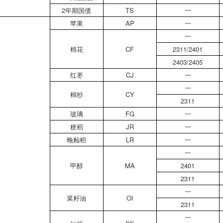
2年期国债
TS
一
苹果
AP
一
一
棉花
CF
2311/2401
2403/2405
红枣
CJ
一
一
棉纱
CY
2311
玻璃
FG
一
粳稻
JR
一
晚籼稻
LR
一
一
甲醇
MA
2401
2311
一
菜籽油
OI
2311
一