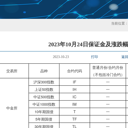
当前位置
2023年10月24日保证金及涨跌
2023-10-23
打印
返
普通月份/合约月份
交易所
品种
合约代码
（不包括冷门合约）
沪深300指数
IF
一
上证50指数
IH
一
中证500指数
IC
一
中证1000指数
IM
一
中金所
10年期国债
T
一
5年期国债
TF
一
30年期国债
TL
一