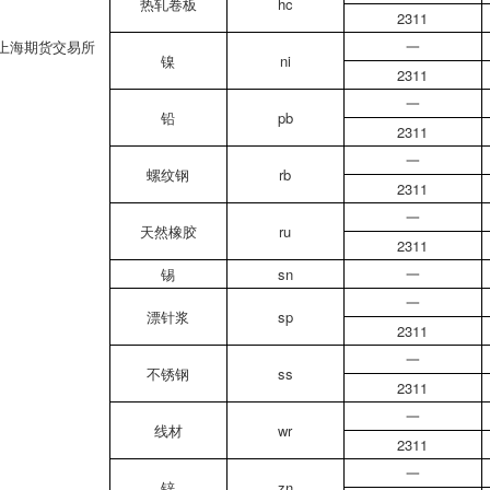
热轧卷板
hc
2311
上海期货交易所
一
镍
ni
2311
一
铅
pb
2311
一
螺纹钢
rb
2311
一
天然橡胶
ru
2311
锡
sn
一
一
漂针浆
sp
2311
一
不锈钢
ss
2311
一
线材
wr
2311
一
锌
zn