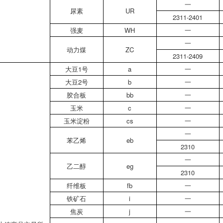
一
尿素
UR
2311-2401
强麦
WH
一
一
动力煤
ZC
2311-2409
大豆1号
a
一
大豆2号
b
一
胶合板
bb
一
玉米
c
一
玉米淀粉
cs
一
一
苯乙烯
eb
2310
一
乙二醇
eg
2310
纤维板
fb
一
铁矿石
i
一
焦炭
j
一