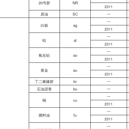
20号胶
NR
2311
原油
SC
一
一
白银
ag
2311
一
铝
al
2311
一
氧化铝
ao
2311
一
黄金
au
2311
丁二烯橡胶
br
一
石油沥青
bu
一
一
铜
cu
2311
一
燃料油
fu
2311
一