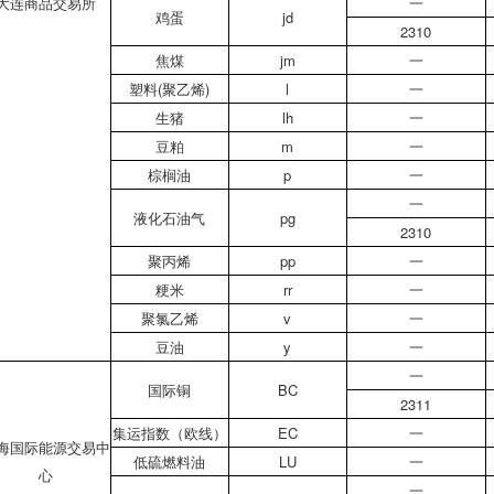
大连商品交易所
一
鸡蛋
jd
2310
焦煤
jm
一
塑料(聚乙烯)
l
一
生猪
lh
一
豆粕
m
一
棕榈油
p
一
一
液化石油气
pg
2310
聚丙烯
pp
一
粳米
rr
一
聚氯乙烯
v
一
豆油
y
一
一
国际铜
BC
2311
集运指数（欧线）
EC
一
海国际能源交易中
低硫燃料油
LU
一
心
一