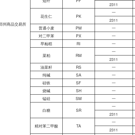
短纤
PF
2311
一
花生仁
PK
2311
郑州商品交易所
普通小麦
PM
一
对二甲苯
PX
一
早籼稻
RI
一
一
菜粕
RM
2311
油菜籽
RS
一
纯碱
SA
一
硅铁
SF
一
烧碱
SH
一
锰硅
SM
一
一
白糖
SR
2311
一
精对苯二甲酸
TA
2311