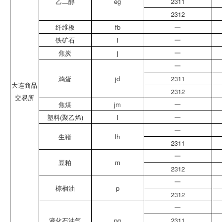
乙二醇
eg
2311
2312
纤维板
fb
一
铁矿石
i
一
焦炭
j
一
一
鸡蛋
jd
2311
大连商品
2312
交易所
焦煤
jm
一
塑料(聚乙烯)
l
一
一
生猪
lh
2311
一
豆粕
m
2312
一
棕榈油
p
2312
一
液化石油气
pg
2311