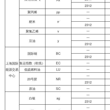
2312
聚丙烯
pp
一
一
粳米
rr
2312
聚氯乙烯
v
一
一
豆油
y
2312
一
国际铜
BC
2312
集运指数（欧线）
EC
一
上海国际
能源交易
低硫燃料油
LU
一
中心
一
20号胶
NR
2312
原油
SC
一
一
白银
ag
2312
一