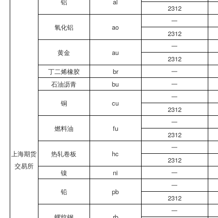
铝
al
2312
一
氧化铝
ao
2312
一
黄金
au
2312
丁二烯橡胶
br
一
石油沥青
bu
一
一
铜
cu
2312
一
燃料油
fu
2312
一
上海期货
热轧卷板
hc
2312
交易所
镍
ni
一
一
铅
pb
2312
一
螺纹钢
rb