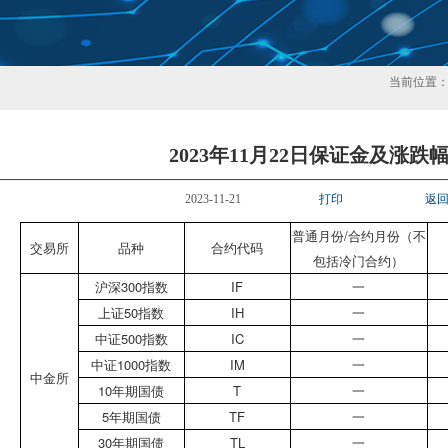
当前位置
2023年11月22日保证金及涨跌
2023-11-21
打印
返
普通月份/合约月份（不
交易所
品种
合约代码
包括冷门合约）
沪深300指数
IF
一
上证50指数
IH
一
中证500指数
IC
一
中证1000指数
IM
一
中金所
10年期国债
T
一
5年期国债
TF
一
30年期国债
TL
一