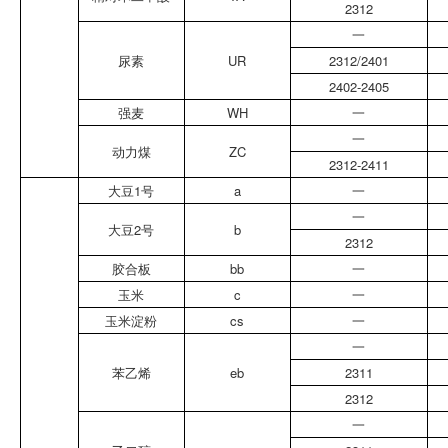
2312
一
尿素
UR
2312/2401
2402-2405
强麦
WH
一
一
动力煤
ZC
2312-2411
大豆1号
a
一
一
大豆2号
b
2312
胶合板
bb
一
玉米
c
一
玉米淀粉
cs
一
一
苯乙烯
eb
2311
2312
一