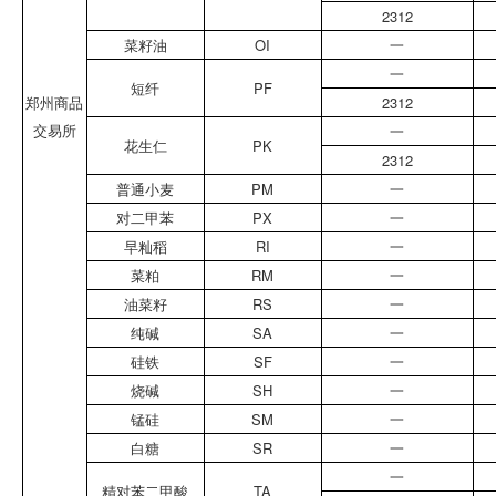
2312
菜籽油
OI
一
一
短纤
PF
郑州商品
2312
交易所
一
花生仁
PK
2312
普通小麦
PM
一
对二甲苯
PX
一
早籼稻
RI
一
菜粕
RM
一
油菜籽
RS
一
纯碱
SA
一
硅铁
SF
一
烧碱
SH
一
锰硅
SM
一
白糖
SR
一
一
精对苯二甲酸
TA