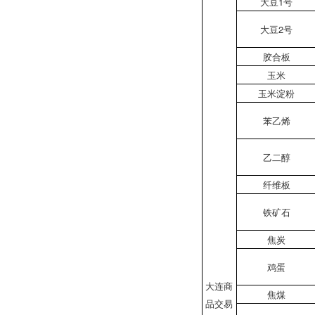
大豆1号
大豆2号
胶合板
玉米
玉米淀粉
苯乙烯
乙二醇
纤维板
铁矿石
焦炭
鸡蛋
大连商
焦煤
品交易