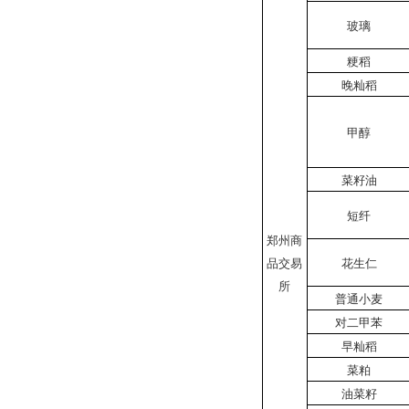
玻璃
粳稻
晚籼稻
甲醇
菜籽油
短纤
郑州商
品交易
花生仁
所
普通小麦
对二甲苯
早籼稻
菜粕
油菜籽