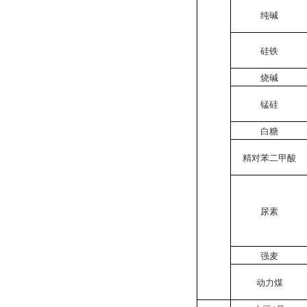
纯碱
硅铁
烧碱
锰硅
白糖
精对苯二甲酸
尿素
强麦
动力煤