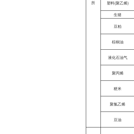
所
塑料(聚乙烯)
生猪
豆粕
棕榈油
液化石油气
聚丙烯
粳米
聚氯乙烯
豆油