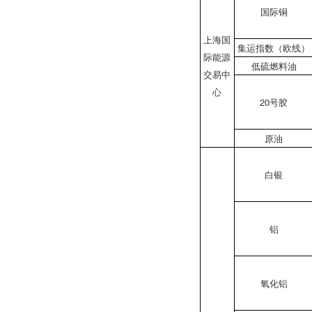
国际铜
上海国
集运指数（欧线）
际能源
低硫燃料油
交易中
心
20号胶
原油
白银
铝
氧化铝