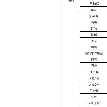
易所
早籼稻
菜粕
油菜籽
纯碱
硅铁
烧碱
锰硅
白糖
精对苯二甲酸
尿素
强麦
动力煤
大豆1号
大豆2号
胶合板
玉米
玉米淀粉