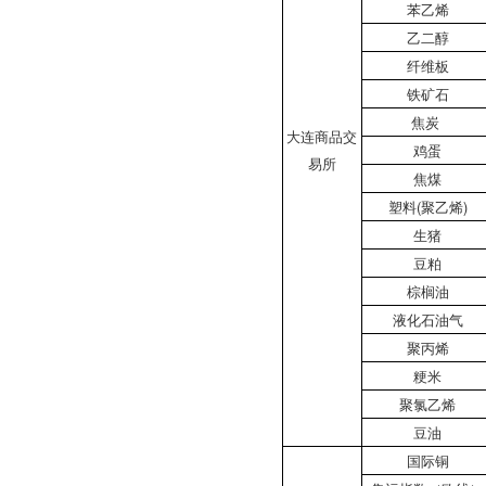
苯乙烯
乙二醇
纤维板
铁矿石
焦炭
大连商品交
鸡蛋
易所
焦煤
塑料(聚乙烯)
生猪
豆粕
棕榈油
液化石油气
聚丙烯
粳米
聚氯乙烯
豆油
国际铜