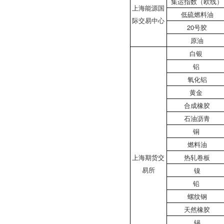
集运指数（欧线）
上海能源国
低硫燃料油
际交易中心
20号胶
原油
白银
铝
氧化铝
黄金
合成橡胶
石油沥青
铜
燃料油
上海期货交
热轧卷板
易所
镍
铅
螺纹钢
天然橡胶
锡