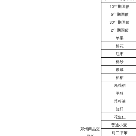
10年期国债
5年期国债
30年期国债
2年期国债
苹果
棉花
红枣
棉纱
玻璃
粳稻
晚籼稻
甲醇
菜籽油
短纤
花生仁
普通小麦
郑州商品交
对二甲苯