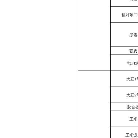
精对苯二
尿素
强麦
动力
大豆1
大豆2
胶合
玉米
玉米淀