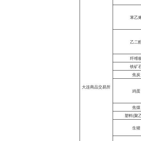
苯乙
乙二
纤维
铁矿
焦炭
大连商品交易所
鸡蛋
焦煤
塑料(聚
生猪