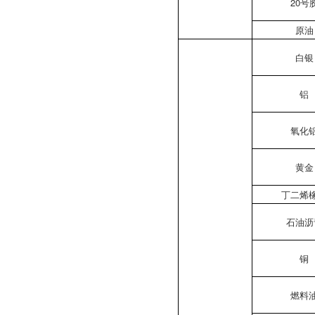
20号
原油
白银
铝
氧化
黄金
丁二烯
石油沥
铜
燃料