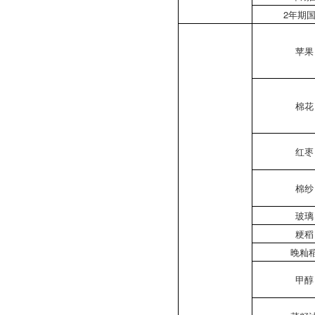
2年期
苹果
棉花
红枣
棉纱
玻璃
粳稻
晚籼
甲醇