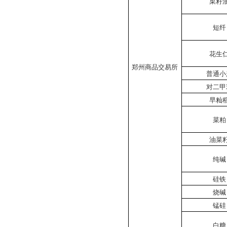
菜籽
短纤
花生
郑州商品交易所
普通小
对二甲
早籼
菜粕
油菜
纯碱
硅铁
烧碱
锰硅
白糖