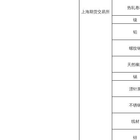
热轧卷
上海期货交易所
镍
铅
螺纹
天然橡
锡
漂针
不锈
线材
锌