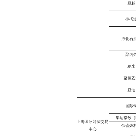
豆粕
棕榈
液化石
聚丙
粳米
聚氯乙
豆油
国际
集运指数（
上海国际能源交易
低硫燃
中心