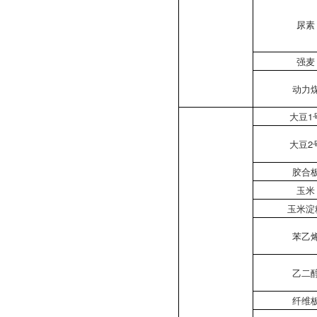
尿素
强麦
动力
大豆1
大豆2
胶合
玉米
玉米淀
苯乙
乙二
纤维