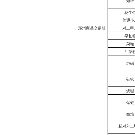
短纤
花生
普通小
郑州商品交易所
对二甲
早籼
菜粕
油菜
纯碱
硅铁
烧碱
锰硅
白糖
精对苯二