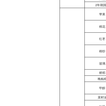
2年期
苹果
棉花
红枣
棉纱
玻璃
粳稻
晚籼
甲醇
菜籽