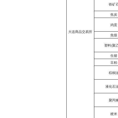
铁矿
焦炭
鸡蛋
大连商品交易所
焦煤
塑料(聚
生猪
豆粕
棕榈
液化石
聚丙
粳米