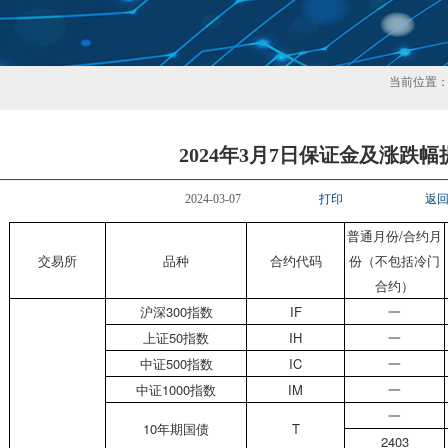
当前位置
2024年3月7日保证金及涨跌幅
2024-03-07
打印
返
普通月份
/
合约月
交易所
品种
合约代码
份（不包括冷门
合约）
沪深
300
指数
IF
一
上证
50
指数
IH
一
中证
500
指数
IC
一
中证
1000
指数
IM
一
一
10
年期国债
T
2403