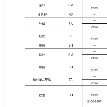
一
菜粕
RM
2403
油菜籽
RS
一
一
纯碱
SA
2403
一
硅铁
SF
2403
烧碱
SH
一
一
锰硅
SM
2403
一
白糖
SR
2403
一
精对苯二甲酸
TA
2403
一
尿素
UR
2403
2404-2405