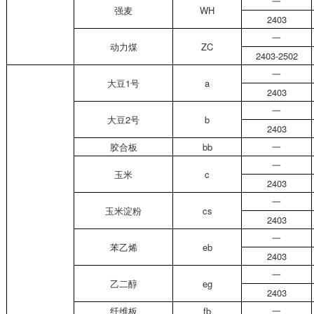
一
强麦
WH
2403
一
动力煤
ZC
2403-2502
一
大豆
1
号
a
2403
一
大豆
2
号
b
2403
胶合板
bb
一
一
玉米
c
2403
一
玉米淀粉
cs
2403
一
苯乙烯
eb
2403
一
乙二醇
eg
2403
纤维板
fb
一