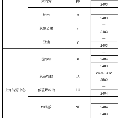
聚丙烯
pp
2403
一
粳米
rr
2403
一
聚氯乙烯
v
2403
一
豆油
y
2403
一
国际铜
BC
2404
2403
2404-2412
集运指数
EC
2502
一
上海能源中心
低硫燃料油
LU
2404
一
20
号胶
NR
2404
2403