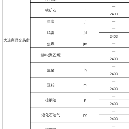
一
铁矿石
i
2403
焦炭
j
一
一
鸡蛋
jd
2403
大连商品交易所
焦煤
jm
一
一
塑料
(
聚乙烯
)
l
2403
一
生猪
lh
2403
一
豆粕
m
2403
一
棕榈油
p
2403
一
液化石油气
pg
2403
一