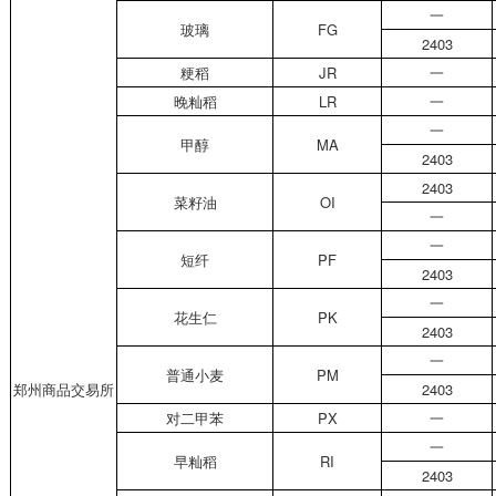
一
玻璃
FG
2403
粳稻
JR
一
晚籼稻
LR
一
一
甲醇
MA
2403
2403
菜籽油
OI
一
一
短纤
PF
2403
一
花生仁
PK
2403
一
普通小麦
PM
郑州商品交易所
2403
对二甲苯
PX
一
一
早籼稻
RI
2403