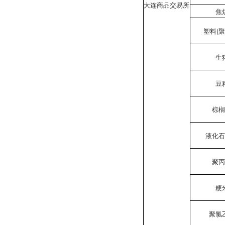
大连商品交易所
焦
塑料(聚
生
豆
棕
液化
聚
粳
聚氯