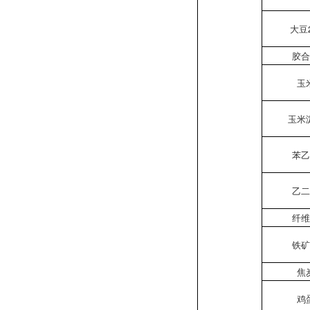
大豆
胶
玉
玉米
苯
乙
纤
铁
焦
鸡