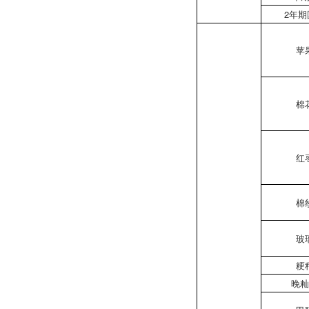
2年期
苹
棉
红
棉
玻
粳
晚