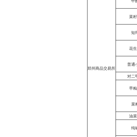
甲
菜
短
花
普通
郑州商品交易所
对二
早
菜
油
纯