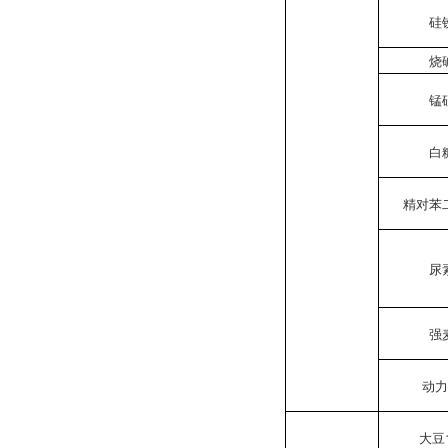
硅
烧
锰
白
精对苯
尿
强
动
大豆