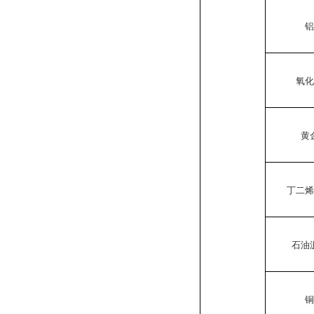
氧
黄
丁二
石油