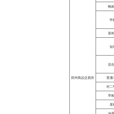
晚
甲
菜
短
花
郑州商品交易所
普通
对二
早
菜
油