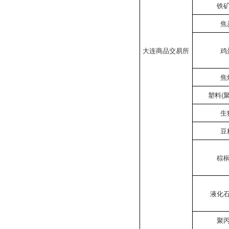
铁
焦
大连商品交易所
鸡
焦
塑料(
生
豆
棕
液化
聚