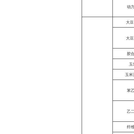
动
大豆
大豆
胶
玉
玉米
苯
乙
纤