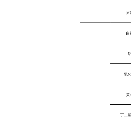
原
白
氧
黄
丁二