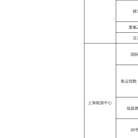
粳
聚氯
豆
国
集运指数
上海能源中心
低硫
20