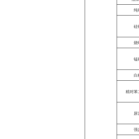
纯
硅
烧
锰
白
精对苯
尿
强