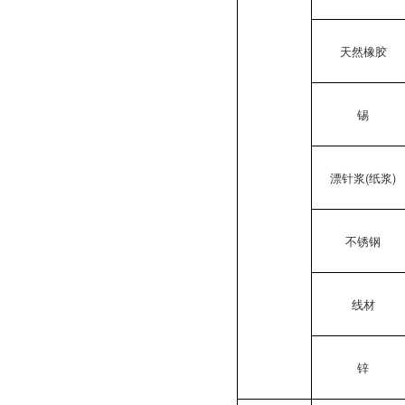
天然橡胶
锡
漂针浆(纸浆)
不锈钢
线材
锌