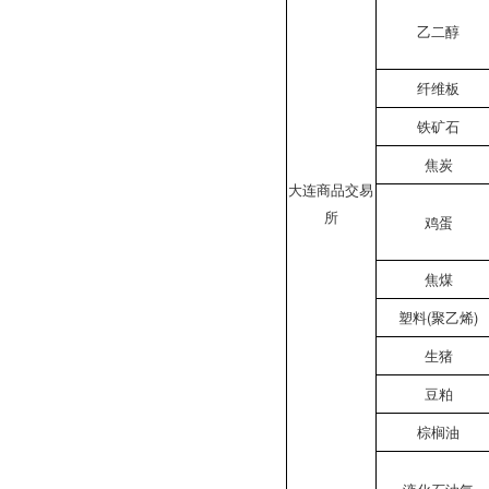
乙二醇
纤维板
铁矿石
焦炭
大连商品交易
所
鸡蛋
焦煤
塑料(聚乙烯)
生猪
豆粕
棕榈油