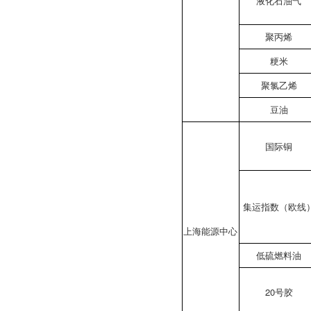
液化石油气
聚丙烯
粳米
聚氯乙烯
豆油
国际铜
集运指数（欧线
上海能源中心
低硫燃料油
20号胶