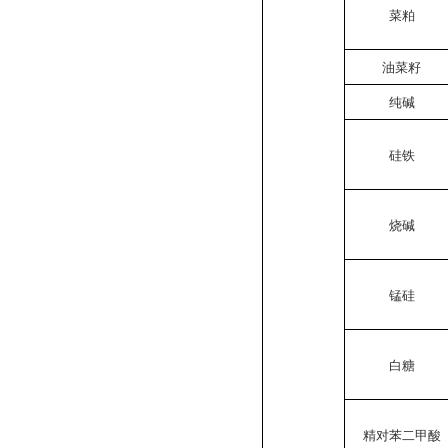
菜粕
油菜籽
纯碱
硅铁
烧碱
锰硅
白糖
精对苯二甲酸