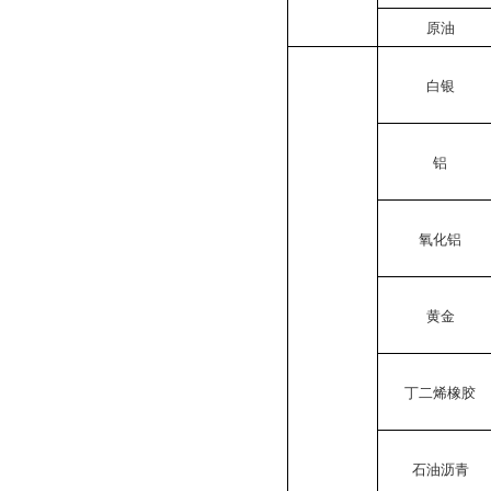
原油
白银
铝
氧化铝
黄金
丁二烯橡胶
石油沥青