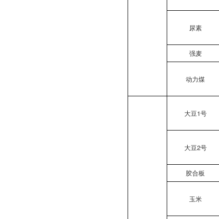
尿素
强麦
动力煤
大豆1号
大豆2号
胶合板
玉米