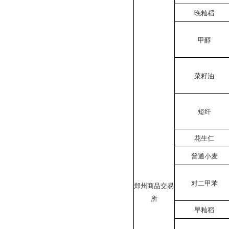
晚籼稻
甲醇
菜籽油
短纤
花生仁
普通小麦
对二甲苯
郑州商品交易
所
早籼稻