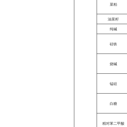
菜粕
油菜籽
纯碱
硅铁
烧碱
锰硅
白糖
精对苯二甲酸