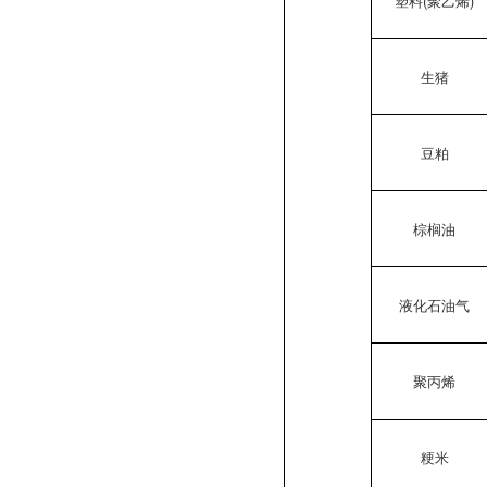
塑料(聚乙烯)
生猪
豆粕
棕榈油
液化石油气
聚丙烯
粳米