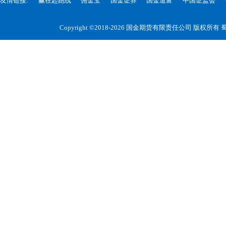
友情链接:
赢在起跑线
佣金宝
国金证券
国金道富
中国证监会
Copyright ©2018-2026 国金期货有限责任公司 版权所有
蜀