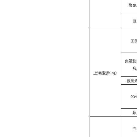
聚氯
豆
国
集运指
线
上海能源中心
低硫
20
原
白