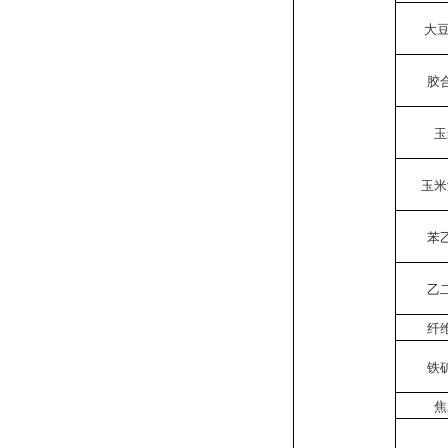
大豆
胶
玉
玉米
苯
乙
纤
铁
焦