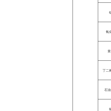
氧
黄
丁二
石油