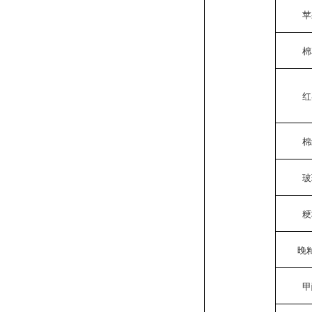
苹
棉
红
棉
玻
粳
晚
甲