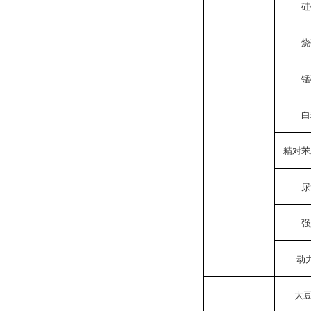
硅
烧
锰
白
精对苯
尿
强
动
大豆