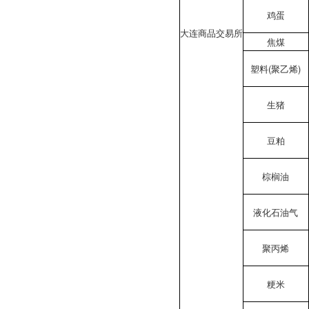
鸡蛋
大连商品交易所
焦煤
塑料(聚乙烯)
生猪
豆粕
棕榈油
液化石油气
聚丙烯
粳米