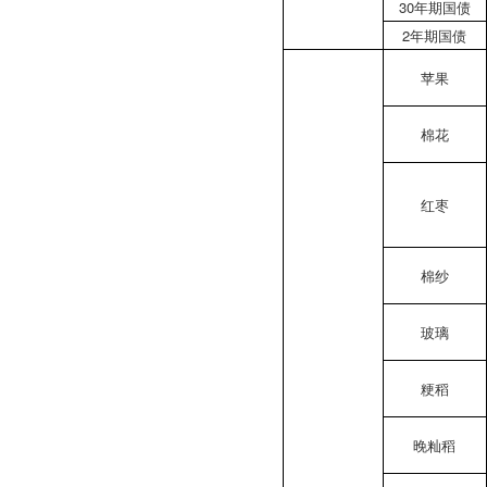
30年期国债
2年期国债
苹果
棉花
红枣
棉纱
玻璃
粳稻
晚籼稻