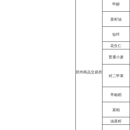
甲醇
菜籽油
短纤
花生仁
普通小麦
郑州商品交易所
对二甲苯
早籼稻
菜粕
油菜籽