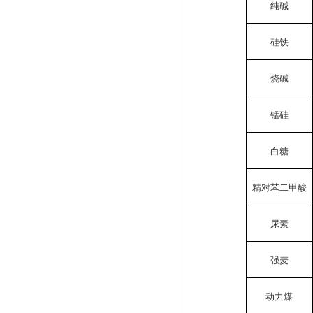
纯碱
硅铁
烧碱
锰硅
白糖
精对苯二甲酸
尿素
强麦
动力煤