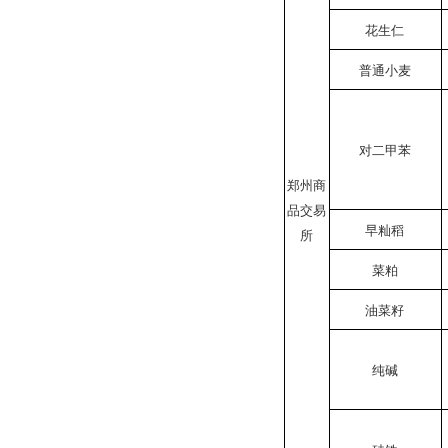
花生仁
普通小麦
对二甲苯
郑州商
品交易
早籼稻
所
菜粕
油菜籽
纯碱