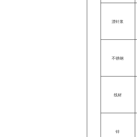
漂针浆
不锈钢
线材
锌