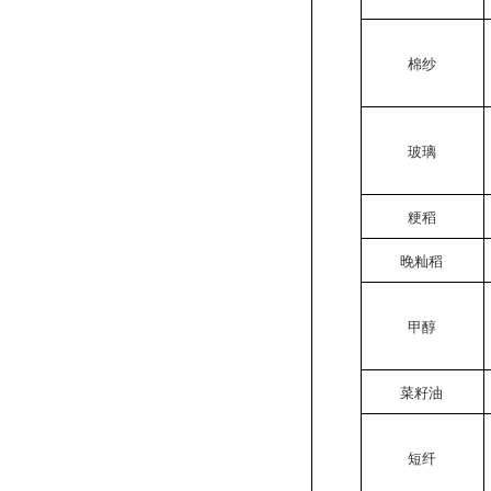
棉纱
玻璃
粳稻
晚籼稻
甲醇
菜籽油
短纤