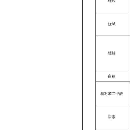
硅铁
烧碱
锰硅
白糖
精对苯二甲酸
尿素