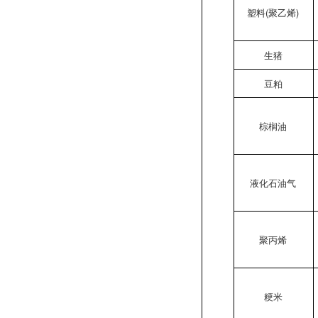
塑料(聚乙烯)
生猪
豆粕
棕榈油
液化石油气
聚丙烯
粳米