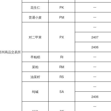
花生仁
PK
一
普通小麦
PM
一
一
对二甲苯
PX
2407
2406
郑州商品交易所
早籼稻
RI
一
菜粕
RM
一
油菜籽
RS
一
一
纯碱
SA
2406
一