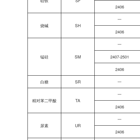
硅铁
SF
2406
一
烧碱
SH
2406
一
锰硅
SM
2407-2501
2406
白糖
SR
一
一
精对苯二甲酸
TA
2406
一
尿素
UR
2406