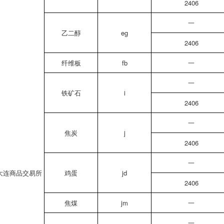
2406
一
乙二醇
eg
2406
纤维板
fb
一
一
铁矿石
i
2406
一
焦炭
j
2406
一
大连商品交易所
鸡蛋
jd
2406
焦煤
jm
一
一