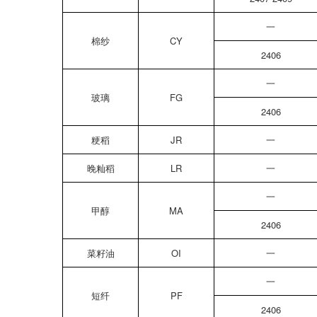
一
棉纱
CY
2406
一
玻璃
FG
2406
粳稻
JR
一
晚籼稻
LR
一
一
甲醇
MA
2406
菜籽油
OI
一
一
短纤
PF
2406