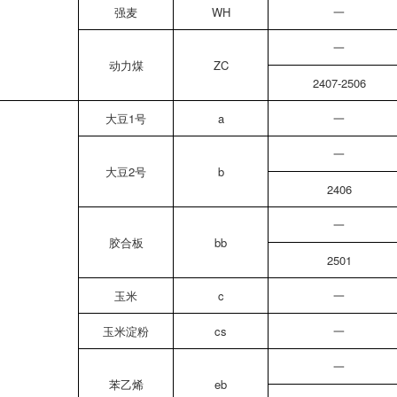
强麦
WH
一
一
动力煤
ZC
2407-2506
大豆1号
a
一
一
大豆2号
b
2406
一
胶合板
bb
2501
玉米
c
一
玉米淀粉
cs
一
一
苯乙烯
eb