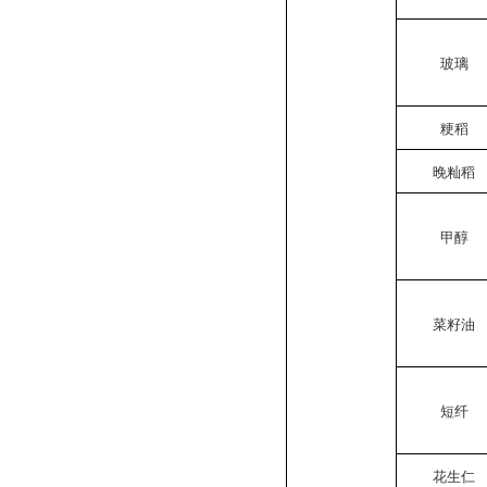
玻璃
粳稻
晚籼稻
甲醇
菜籽油
短纤
花生仁