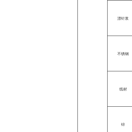
漂针浆
不锈钢
线材
锌