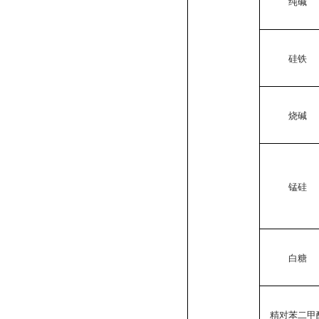
纯碱
硅铁
烧碱
锰硅
白糖
精对苯二甲