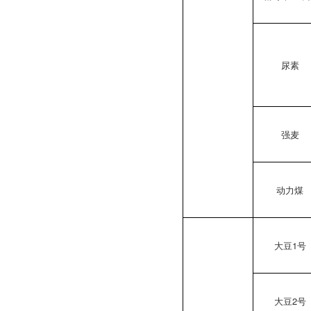
尿素
强麦
动力煤
大豆1号
大豆2号