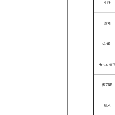
生猪
豆粕
棕榈油
液化石油
聚丙烯
粳米