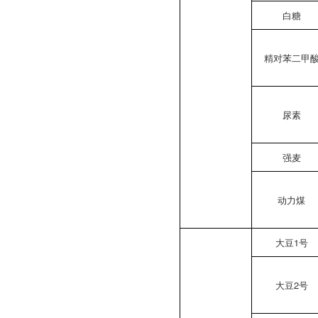
白糖
精对苯二甲
尿素
强麦
动力煤
大豆1号
大豆2号