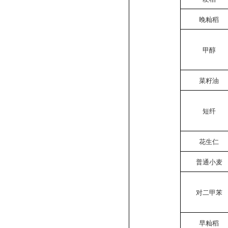
晚籼稻
甲醇
菜籽油
短纤
花生仁
普通小麦
对二甲苯
早籼稻