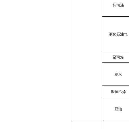
棕榈油
液化石油气
聚丙烯
粳米
聚氯乙烯
豆油