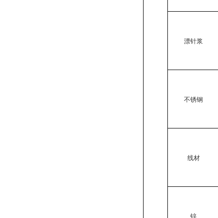
漂针浆
不锈钢
线材
锌