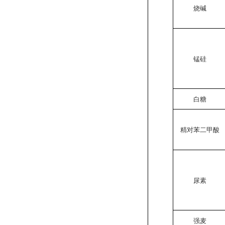
烧碱
锰硅
白糖
精对苯二甲酸
尿素
强麦