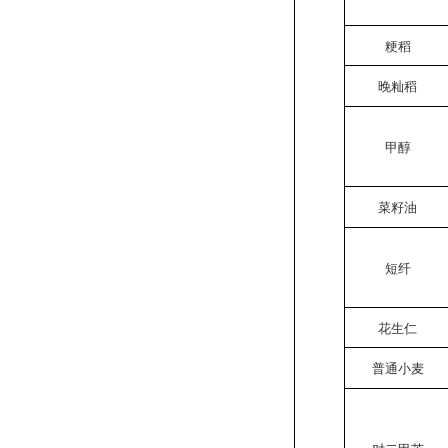
粳稻
晚籼稻
甲醇
菜籽油
短纤
花生仁
普通小麦