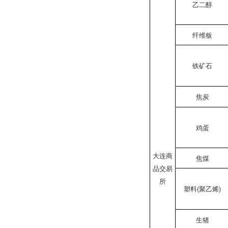
乙二醇
纤维板
铁矿石
焦炭
鸡蛋
大连商
焦煤
品交易
所
塑料(聚乙烯)
生猪