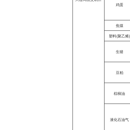
鸡蛋
焦煤
塑料(聚乙烯
生猪
豆粕
棕榈油
液化石油气