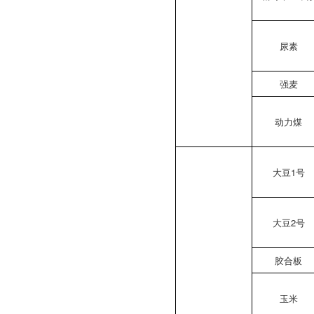
尿素
强麦
动力煤
大豆1号
大豆2号
胶合板
玉米