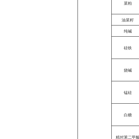
菜粕
油菜籽
纯碱
硅铁
烧碱
锰硅
白糖
精对苯二甲