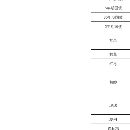
5年期国债
30年期国债
2年期国债
苹果
棉花
红枣
棉纱
玻璃
粳稻
晚籼稻