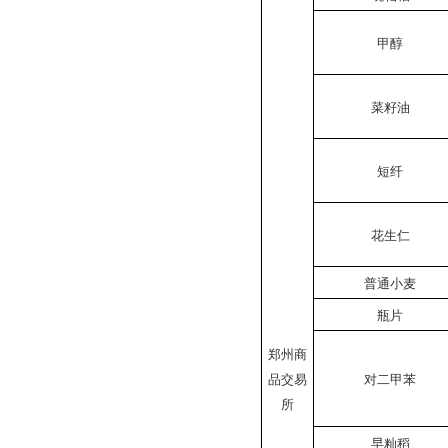
甲醇
菜籽油
短纤
花生仁
普通小麦
瓶片
郑州商
品交易
对二甲苯
所
早籼稻