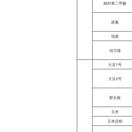
精对苯二甲酸
尿素
强麦
动力煤
大豆1号
大豆2号
胶合板
玉米
玉米淀粉