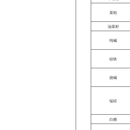
菜粕
油菜籽
纯碱
硅铁
烧碱
锰硅
白糖