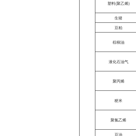
塑料(聚乙烯)
生猪
豆粕
棕榈油
液化石油气
聚丙烯
粳米
聚氯乙烯
豆油